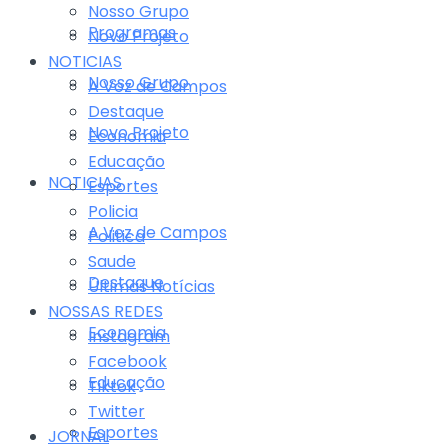
Nosso Grupo
Programas
Novo Projeto
NOTICIAS
Nosso Grupo
A Voz de Campos
Destaque
Novo Projeto
Economia
Educação
NOTICIAS
Esportes
Policia
A Voz de Campos
Politica
Saude
Destaque
Últimas Notícias
NOSSAS REDES
Economia
Instagram
Facebook
Educação
Tiktok
Twitter
Esportes
JORNAL