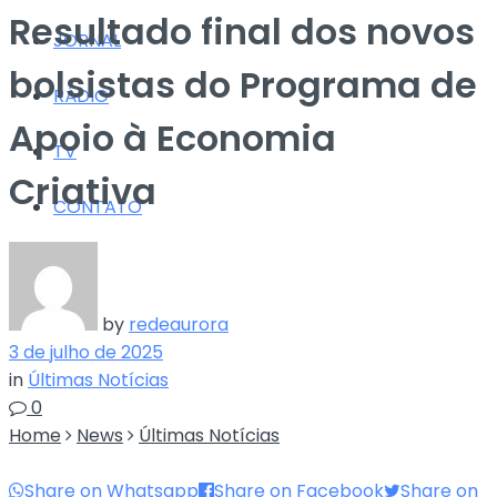
Resultado final dos novos
JORNAL
bolsistas do Programa de
RÁDIO
Apoio à Economia
TV
Criativa
CONTATO
by
redeaurora
3 de julho de 2025
in
Últimas Notícias
0
Home
News
Últimas Notícias
Share on Whatsapp
Share on Facebook
Share on