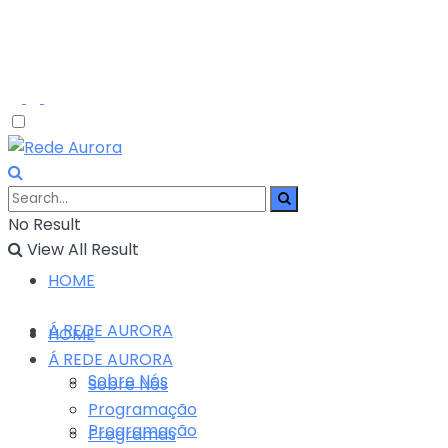
No Result
View All Result
HOME
Á REDE AURORA
HOME
Á REDE AURORA
Sobre Nós
Sobre Nós
Programação
Programação
Programas