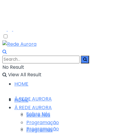
No Result
View All Result
HOME
Á REDE AURORA
HOME
Á REDE AURORA
Sobre Nós
Sobre Nós
Programação
Programação
Programas