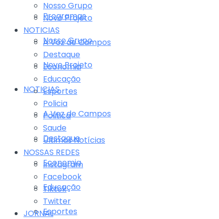
Nosso Grupo
Programas
Novo Projeto
NOTICIAS
Nosso Grupo
A Voz de Campos
Destaque
Novo Projeto
Economia
Educação
NOTICIAS
Esportes
Policia
A Voz de Campos
Politica
Saude
Destaque
Últimas Notícias
NOSSAS REDES
Economia
Instagram
Facebook
Educação
Tiktok
Twitter
Esportes
JORNAL