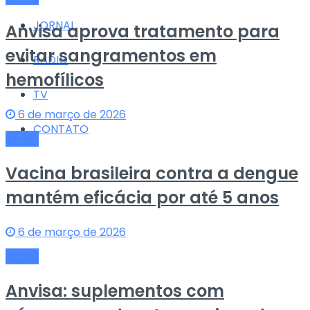
JORNAL
Anvisa aprova tratamento para
evitar sangramentos em
RÁDIO
hemofílicos
TV
6 de março de 2026
CONTATO
Saude
Vacina brasileira contra a dengue
mantém eficácia por até 5 anos
6 de março de 2026
Saude
Anvisa: suplementos com