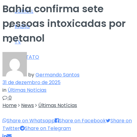
Bahia confirma sete
JORNAL
pessoas intoxicadas por
RÁDIO
metanol
TV
CONTATO
by
Germando Santos
31 de dezembro de 2025
in
Últimas Notícias
0
Home
News
Últimas Notícias
Share on Whatsapp
Share on Facebook
Share on
Twitter
Share on Telegram