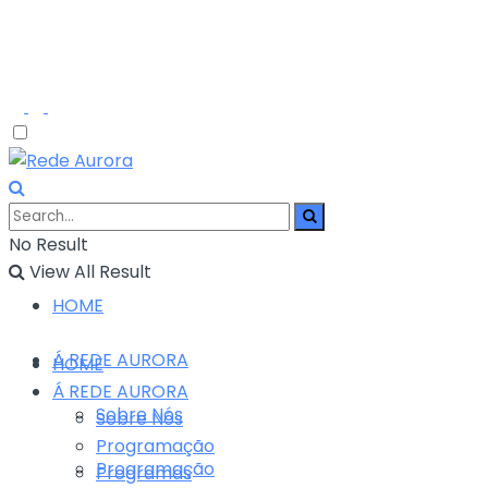
No Result
View All Result
HOME
Á REDE AURORA
HOME
Á REDE AURORA
Sobre Nós
Sobre Nós
Programação
Programação
Programas