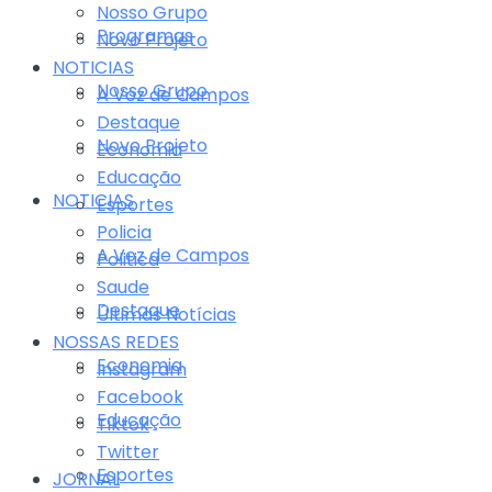
Nosso Grupo
Programas
Novo Projeto
NOTICIAS
Nosso Grupo
A Voz de Campos
Destaque
Novo Projeto
Economia
Educação
NOTICIAS
Esportes
Policia
A Voz de Campos
Politica
Saude
Destaque
Últimas Notícias
NOSSAS REDES
Economia
Instagram
Facebook
Educação
Tiktok
Twitter
Esportes
JORNAL