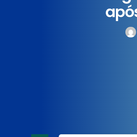
após
Home
News
Politica