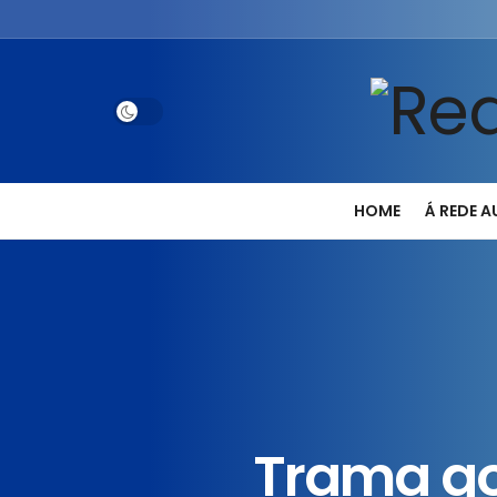
HOME
Á REDE 
Trama go