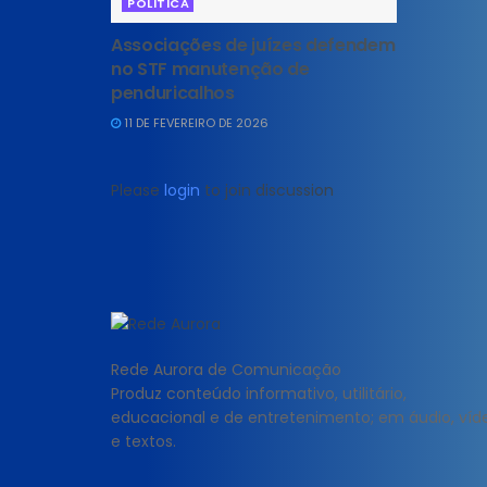
POLITICA
Associações de juízes defendem
no STF manutenção de
penduricalhos
11 DE FEVEREIRO DE 2026
Please
login
to join discussion
Rede Aurora de Comunicação
Produz conteúdo informativo, utilitário,
educacional e de entretenimento; em áudio, víd
e textos.