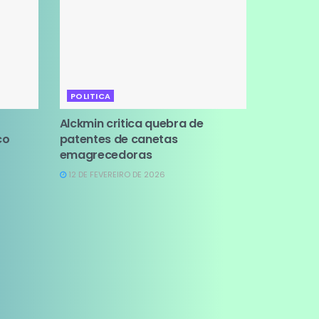
POLITICA
Alckmin critica quebra de
co
patentes de canetas
emagrecedoras
12 DE FEVEREIRO DE 2026