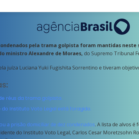
 condenados pela trama golpista
foram mantidas neste s
 do ministro Alexandre de Moraes,
do Supremo Tribunal Fe
la juíza Luciana Yuki Fugishita Sorrentino e tiveram objeti
as:
e réus da trama golpista .
do Instituto Voto Legal está foragido.
u a prisão domiciliar de dez condenados
. A lista de alvos 
esidente do Instituto Voto Legal, Carlos Cesar Moretzsohn Ro