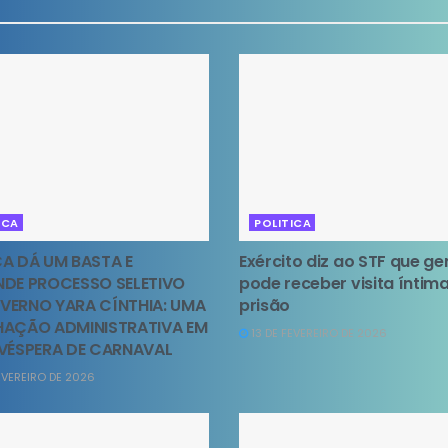
ICA
POLITICA
A DÁ UM BASTA E
Exército diz ao STF que ge
NDE PROCESSO SELETIVO
pode receber visita íntim
VERNO YARA CÍNTHIA: UMA
prisão
HAÇÃO ADMINISTRATIVA EM
13 DE FEVEREIRO DE 2026
 VÉSPERA DE CARNAVAL
EVEREIRO DE 2026