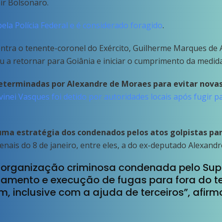
air Bolsonaro.
ela Polícia Federal e é considerado foragido
.
ntra o tenente-coronel do Exército, Guilherme Marques de 
 a retornar para Goiânia e iniciar o cumprimento da medida
eterminadas por Alexandre de Moraes para evitar nova
vinei Vasques foi detido por autoridades locais após fugir 
ma estratégia dos condenados pelos atos golpistas par
enais do 8 de janeiro, entre eles, a do ex-deputado Alexa
organização criminosa condenada pelo Supre
jamento e execução de fugas para fora do ter
 inclusive com a ajuda de terceiros”, afirmo