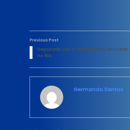
Previous Post
Deputado vai à Justiça para derrubar 
no Rio
Germando Santos