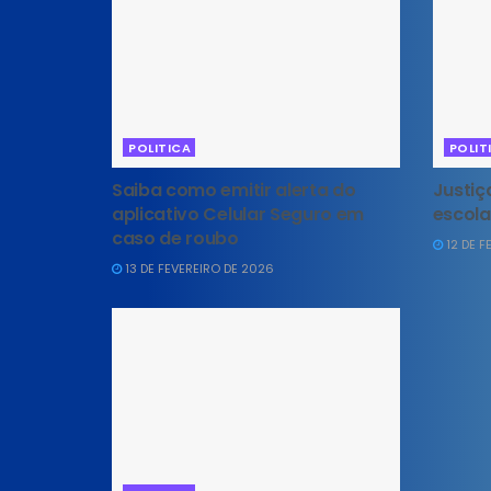
POLITICA
POLIT
Saiba como emitir alerta do
Justiç
aplicativo Celular Seguro em
escola
caso de roubo
12 DE F
13 DE FEVEREIRO DE 2026