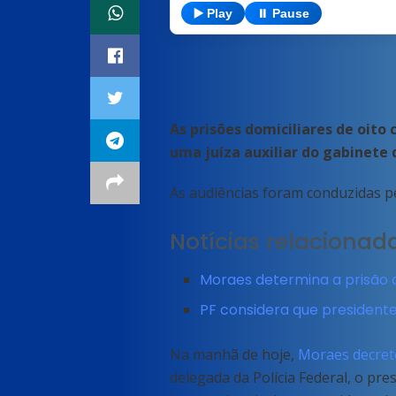
▶️ Play
⏸️ Pause
As prisões domiciliares de oito
uma juíza auxiliar do gabinete
As audiências foram conduzidas pe
Notícias relacionad
Moraes determina a prisão d
PF considera que presidente 
Na manhã de hoje,
Moraes decreto
delegada da Polícia Federal, o pr