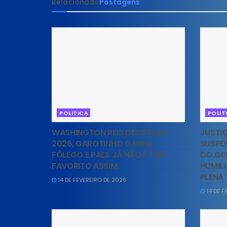
Relacionado
Postagens
POLITICA
POLIT
WASHINGTON REIS DESISTE DE
JUSTIÇ
2026, GAROTINHO GANHA
SUSPE
FÔLEGO E PAES JÁ NÃO É TÃO
DO GO
FAVORITO ASSIM
HUMIL
PLENA
14 DE FEVEREIRO DE 2026
14 DE F