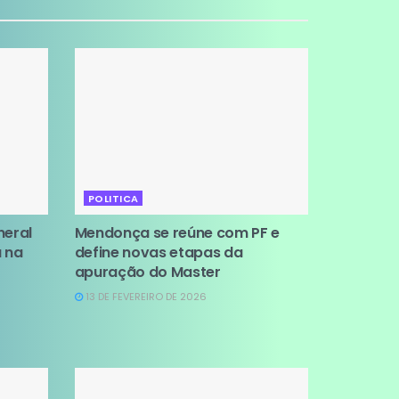
POLITICA
neral
Mendonça se reúne com PF e
a na
define novas etapas da
apuração do Master
13 DE FEVEREIRO DE 2026