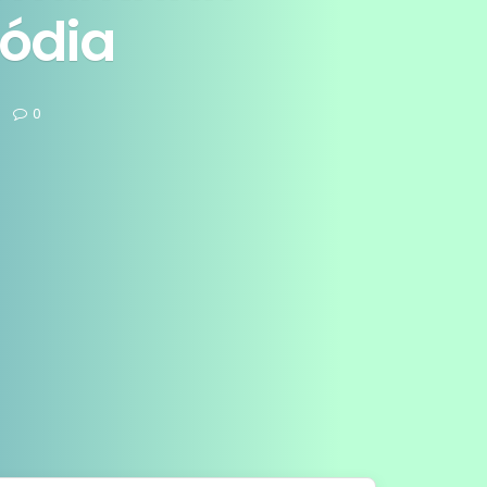
tódia
0