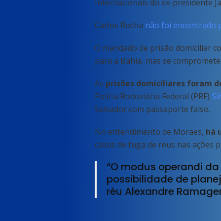
Internacionais do ex-presidente J
Carlos Rocha
não foi encontrado p
O mandado de prisão domiciliar co
para a Bahia, mas se comprometeu
As
prisões domiciliares foram d
Polícia Rodoviária Federal (PRF)
Sil
Salvador com passaporte falso.
No entendimento de Moraes,
há u
casos de fuga de réus nas ações p
“O modus operandi da 
possibilidade de plane
réu Alexandre Ramagem,