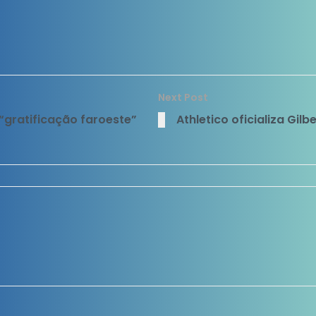
Next Post
“gratificação faroeste”
Athletico oficializa Gil