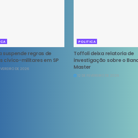
ICA
POLITICA
a suspende regras de
Toffoli deixa relatoria de
s cívico-militares em SP
investigação sobre o Ban
Master
EVEREIRO DE 2026
12 DE FEVEREIRO DE 2026