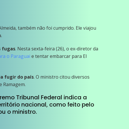
Almeida, também não foi cumprido. Ele viajou
.
s fugas
. Nesta sexta-feira (26), o ex-diretor da
para o Paraguai
e tentar embarcar para El
a fugir do país
. O ministro citou diversos
ndre Ramagem.
mo Tribunal Federal indica a
ritório nacional, como feito pelo
u o ministro.