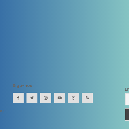
Siga-nos
E
eo