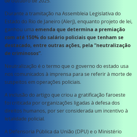
de outubro de 2025.
Durante a tramitação na Assembleia Legislativa do
Estado do Rio de Janeiro (Alerj), enquanto projeto de lei,
ganhou uma
emenda que determina a premiação
com até 150% do salário policiais que tenham se
destacado, entre outras ações, pela “neutralização
de criminosos”
.
Neutralização é o termo que o governo do estado usa
nos comunicados à imprensa para se referir à morte de
suspeitos em operações policiais.
A inclusão do artigo que criou a gratificação faroeste
foi criticada por organizações ligadas à defesa dos
direitos humanos, por ser considerada um incentivo à
letalidade policial.
A Defensoria Pública da União (DPU) e o Ministério