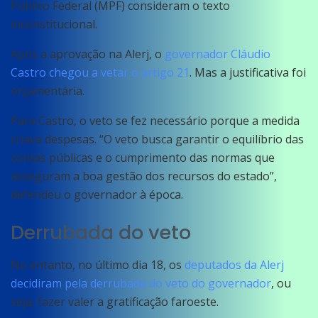
Público Federal (MPF) consideram o texto
inconstitucional.
Após a aprovação na Alerj, o
governador Cláudio
Castro chegou a vetar o artigo 21
. Mas a justificativa foi
orçamentária.
Para Castro, o veto se fez necessário porque a medida
criava despesas. “O veto busca garantir o equilíbrio das
contas públicas e o cumprimento das normas que
asseguram a boa gestão dos recursos do estado”,
defendeu o governador à época.
Derrubada do veto
No entanto, no último dia 18, os
deputados da Alerj
decidiram pela derrubada do veto do governador
, ou
seja, fazer valer a gratificação faroeste.