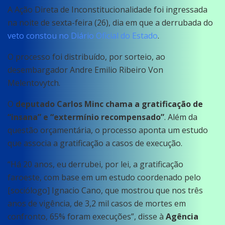
A Ação Direta de Inconstitucionalidade foi ingressada
na noite de sexta-feira (26), dia em que a derrubada do
veto constou no Diário Oficial do Estado
.
O processo foi distribuído, por sorteio, ao
desembargador Andre Emilio Ribeiro Von
Melentovytch.
O
deputado Carlos Minc chama a gratificação de
“insana” e “extermínio recompensado”
. Além da
questão orçamentária, o processo aponta um estudo
que associa a gratificação a casos de execução.
“Há 20 anos, eu derrubei, por lei, a gratificação
faroeste, com base em um estudo coordenado pelo
[sociólogo] Ignacio Cano, que mostrou que nos três
anos de vigência, de 3,2 mil casos de mortes em
confronto, 65% foram execuções”, disse à
Agência