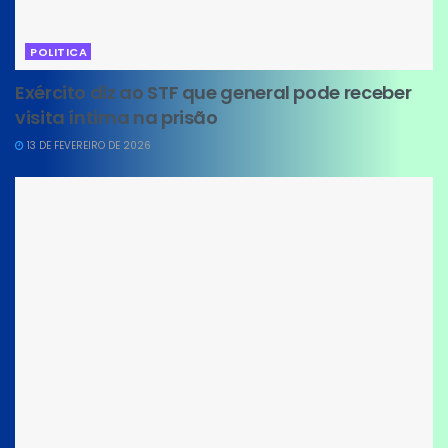
POLITICA
Exército diz ao STF que general pode receber
visita íntima na prisão
13 DE FEVEREIRO DE 2026