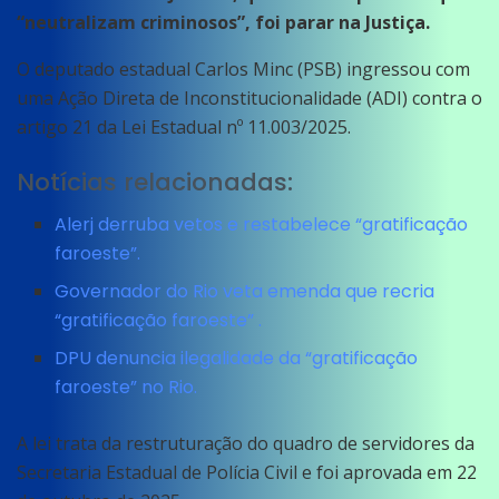
“neutralizam criminosos”, foi parar na Justiça.
O deputado estadual Carlos Minc (PSB) ingressou com
uma Ação Direta de Inconstitucionalidade (ADI) contra o
artigo 21 da Lei Estadual nº 11.003/2025.
Notícias relacionadas:
Alerj derruba vetos e restabelece “gratificação
faroeste”.
Governador do Rio veta emenda que recria
“gratificação faroeste” .
DPU denuncia ilegalidade da “gratificação
faroeste” no Rio.
A lei trata da restruturação do quadro de servidores da
Secretaria Estadual de Polícia Civil e foi aprovada em 22