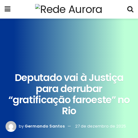
Deputado vai à Justiça
para derrubar
“gratificação faroeste” no
Rio
by
Germando Santos
27 de dezembro de 2025