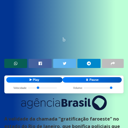
Home
News
Politica
▶️ Play
⏸️ Pause
Velocidade:
Volume:
A validade da chamada “gratificação faroeste” no
estado do Rio de Janeiro, que bonifica policiais que