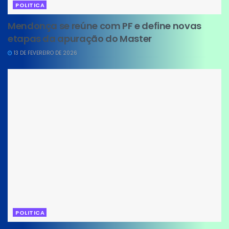
POLITICA
Mendonça se reúne com PF e define novas
etapas da apuração do Master
13 DE FEVEREIRO DE 2026
POLITICA