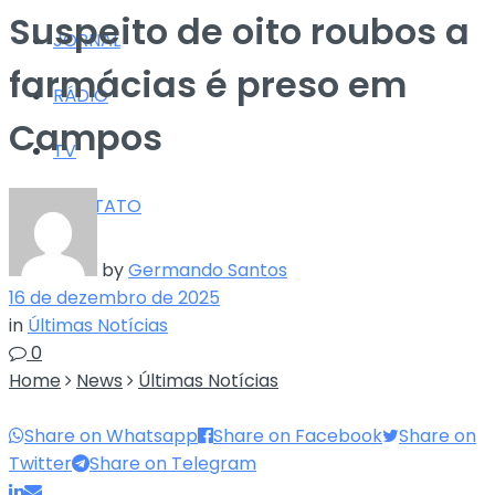
Suspeito de oito roubos a
JORNAL
farmácias é preso em
RÁDIO
Campos
TV
CONTATO
by
Germando Santos
16 de dezembro de 2025
in
Últimas Notícias
0
Home
News
Últimas Notícias
Share on Whatsapp
Share on Facebook
Share on
Twitter
Share on Telegram