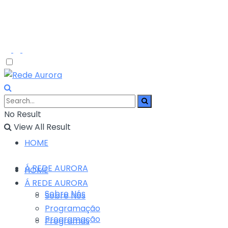
No Result
View All Result
HOME
Á REDE AURORA
HOME
Á REDE AURORA
Sobre Nós
Sobre Nós
Programação
Programação
Programas