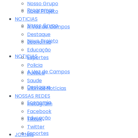
Nosso Grupo
Programas
Novo Projeto
NOTICIAS
Nosso Grupo
A Voz de Campos
Destaque
Novo Projeto
Economia
Educação
NOTICIAS
Esportes
Policia
A Voz de Campos
Politica
Saude
Destaque
Últimas Notícias
NOSSAS REDES
Economia
Instagram
Facebook
Educação
Tiktok
Twitter
Esportes
JORNAL