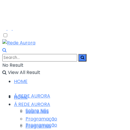
No Result
View All Result
HOME
Á REDE AURORA
HOME
Á REDE AURORA
Sobre Nós
Sobre Nós
Programação
Programação
Programas