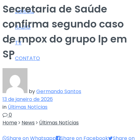
Secretaria de Saúde
JORNAL
confirma segundo caso
RÁDIO
de mpox do grupo lp em
TV
SP
CONTATO
by
Germando Santos
13 de janeiro de 2026
in
Últimas Notícias
0
Home
News
Últimas Notícias
Share on Whatsapp
Share on Facebook
Share on