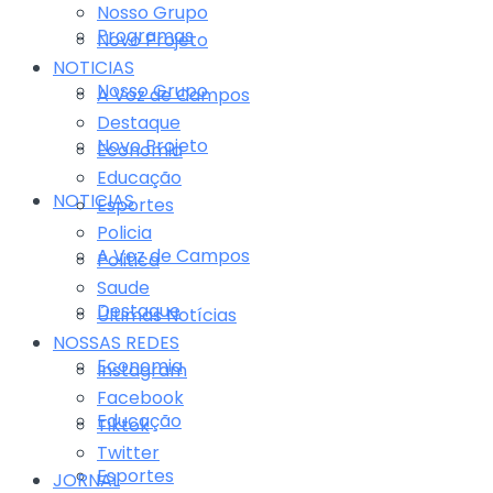
Nosso Grupo
Programas
Novo Projeto
NOTICIAS
Nosso Grupo
A Voz de Campos
Destaque
Novo Projeto
Economia
Educação
NOTICIAS
Esportes
Policia
A Voz de Campos
Politica
Saude
Destaque
Últimas Notícias
NOSSAS REDES
Economia
Instagram
Facebook
Educação
Tiktok
Twitter
Esportes
JORNAL