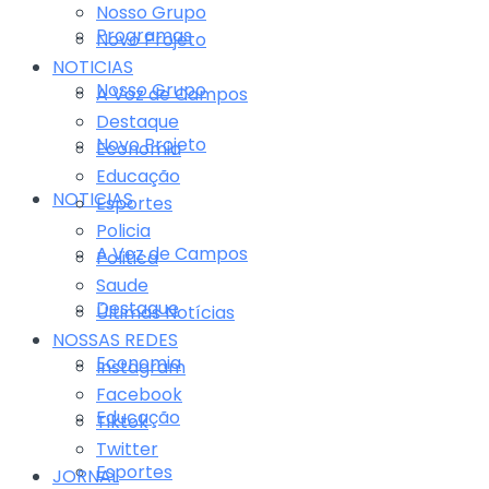
Nosso Grupo
Programas
Novo Projeto
NOTICIAS
Nosso Grupo
A Voz de Campos
Destaque
Novo Projeto
Economia
Educação
NOTICIAS
Esportes
Policia
A Voz de Campos
Politica
Saude
Destaque
Últimas Notícias
NOSSAS REDES
Economia
Instagram
Facebook
Educação
Tiktok
Twitter
Esportes
JORNAL