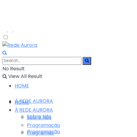
No Result
View All Result
HOME
Á REDE AURORA
HOME
Á REDE AURORA
Sobre Nós
Sobre Nós
Programação
Programação
Programas