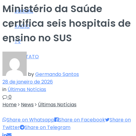
Ministério da Saúde
JORNAL
certifica seis hospitais de
RÁDIO
ensino no SUS
TV
CONTATO
by
Germando Santos
28 de janeiro de 2026
in
Últimas Notícias
0
Home
News
Últimas Notícias
Share on Whatsapp
Share on Facebook
Share on
Twitter
Share on Telegram