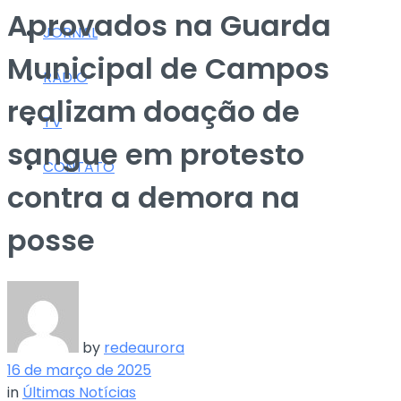
Aprovados na Guarda
JORNAL
Municipal de Campos
RÁDIO
realizam doação de
TV
sangue em protesto
CONTATO
contra a demora na
posse
by
redeaurora
16 de março de 2025
in
Últimas Notícias