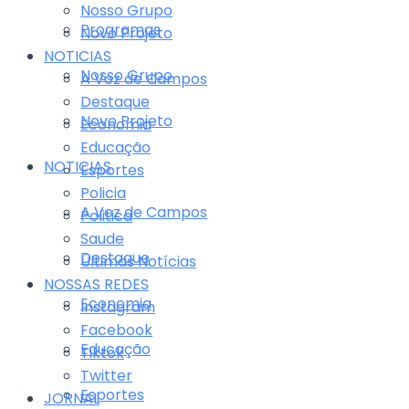
Nosso Grupo
Programas
Novo Projeto
NOTICIAS
Nosso Grupo
A Voz de Campos
Destaque
Novo Projeto
Economia
Educação
NOTICIAS
Esportes
Policia
A Voz de Campos
Politica
Saude
Destaque
Últimas Notícias
NOSSAS REDES
Economia
Instagram
Facebook
Educação
Tiktok
Twitter
Esportes
JORNAL