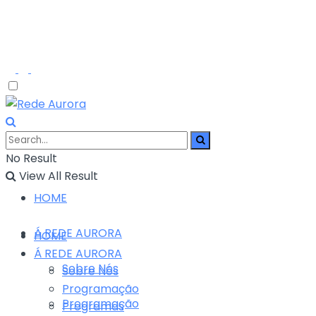
No Result
View All Result
HOME
Á REDE AURORA
HOME
Á REDE AURORA
Sobre Nós
Sobre Nós
Programação
Programação
Programas