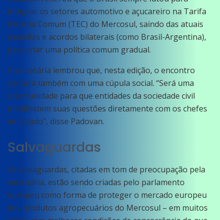
integrar os setores automotivo e açucareiro na Tarifa
Externa Comum (TEC) do Mercosul, saindo das atuais
exceções e acordos bilaterais (como Brasil-Argentina),
para criar uma política comum gradual.
A secretária lembrou que, nesta edição, o encontro
contará também com uma cúpula social. “Será uma
oportunidade para que entidades da sociedade civil
manifestem suas questões diretamente com os chefes
de Estado”, disse Padovan.
Salvaguardas
As salvaguardas, citadas em tom de preocupação pela
secretária, estão sendo criadas pelo parlamento
europeu como forma de proteger o mercado europeu
dos produtos agropecuários do Mercosul – em muitos