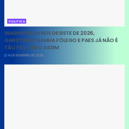
POLITICA
WASHINGTON REIS DESISTE DE 2026,
GAROTINHO GANHA FÔLEGO E PAES JÁ NÃO É
TÃO FAVORITO ASSIM
14 DE FEVEREIRO DE 2026