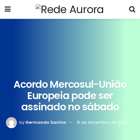
Acordo Mercosul-União
Europeia pode ser
assinado no sábado
by
Germando Santos
15 de dezembro de 2025