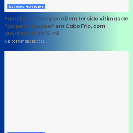
ÚLTIMAS NOTÍCIAS
Famílias de Campos dizem ter sido vítimas de
“golpe do aluguel” em Cabo Frio, com
prejuízos de R$ 15 mil
13 DE FEVEREIRO DE 2026