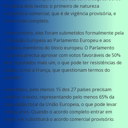
firmados dois textos: o primeiro de natureza
econômica-comercial, que é de vigência provisória, e
um acordo completo.
Em setembro, eles foram submetidos formalmente pela
Comissão Europeia ao Parlamento Europeu e aos
estados-membros do bloco europeu. O Parlamento
Europeu precisa aprovar com votos favoráveis de 50%
dos deputados mais um, o que pode ter resistências de
países como a França, que questionam termos do
acordo.
Além disso, pelo menos 15 dos 27 países precisam
ratificar o texto, representando pelo menos 65% da
população total da União Europeia, o que pode levar
vários anos. Quando o acordo completo entrar em
vigor, ele substituirá o acordo comercial provisório.