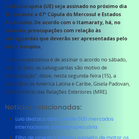
União Europeia (UE) seja assinado no próximo dia
20, durante a 67ª Cúpula do Mercosul e Estados
Associados. De acordo com o Itamaraty, há, no
entanto, preocupações com relação às
salvaguardas que deverão ser apresentadas pelo
bloco europeu.
“Nossa expectativa é de assinar o acordo no sábado,
mas, de fato, as salvaguardas são motivo de
preocupação”, disse, nesta segunda-feira (15), a
secretária de América Latina e Caribe, Gisela Padovan,
do Ministério das Relações Exteriores (MRE).
Notícias relacionadas:
Lula destaca abertura de 500 mercados
internacionais para agropecuária.
Filho de cineasta é preso suspeito de matar os