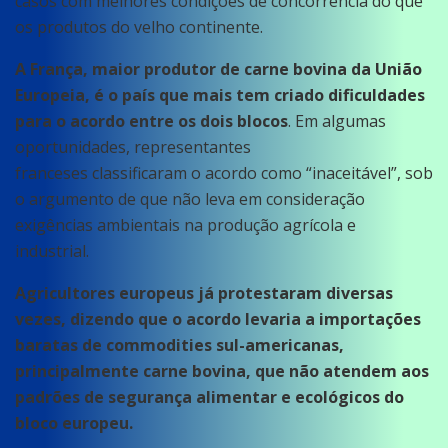
casos com melhores condições de concorrência do que
os produtos do velho continente.
A França, maior produtor de carne bovina da União
Europeia, é o país que mais tem criado dificuldades
para o acordo entre os dois blocos
. Em algumas
oportunidades, representantes
franceses classificaram o acordo como “inaceitável”, sob
o argumento de que não leva em consideração
exigências ambientais na produção agrícola e
industrial.
Agricultores europeus já protestaram diversas
vezes, dizendo que o acordo levaria a importações
baratas de commodities sul-americanas,
principalmente carne bovina, que não atendem aos
padrões de segurança alimentar e ecológicos do
bloco europeu.