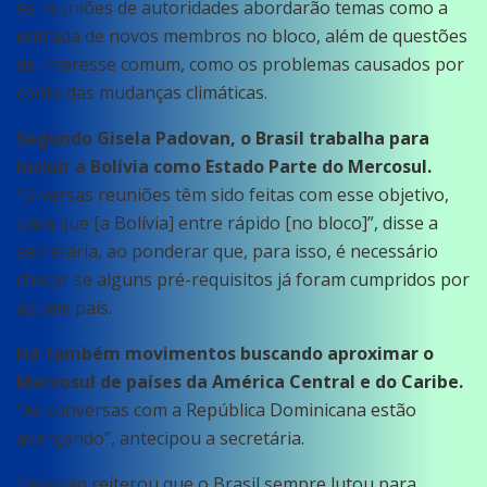
As reuniões de autoridades abordarão temas como a
entrada de novos membros no bloco, além de questões
de interesse comum, como os problemas causados por
conta das mudanças climáticas.
Segundo Gisela Padovan, o Brasil trabalha para
incluir a Bolívia como Estado Parte do Mercosul.
“Diversas reuniões têm sido feitas com esse objetivo,
para que [a Bolívia] entre rápido [no bloco]”, disse a
secretária, ao ponderar que, para isso, é necessário
checar se alguns pré-requisitos já foram cumpridos por
aquele país.
Há também movimentos buscando aproximar o
Mercosul de países da América Central e do Caribe.
“As conversas com a República Dominicana estão
avançando”, antecipou a secretária.
Padovan reiterou que o Brasil sempre lutou para