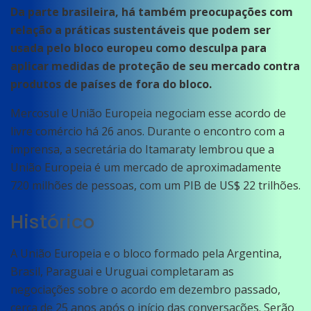
Da parte brasileira, há também preocupações com
relação a práticas sustentáveis que podem ser
usada pelo bloco europeu como desculpa para
aplicar medidas de proteção de seu mercado contra
produtos de países de fora do bloco.
Mercosul e União Europeia negociam esse acordo de
livre comércio há 26 anos. Durante o encontro com a
imprensa, a secretária do Itamaraty lembrou que a
União Europeia é um mercado de aproximadamente
720 milhões de pessoas, com um PIB de US$ 22 trilhões.
Histórico
A União Europeia e o bloco formado pela Argentina,
Brasil, Paraguai e Uruguai completaram as
negociações sobre o acordo em dezembro passado,
cerca de 25 anos após o início das conversações. Serão