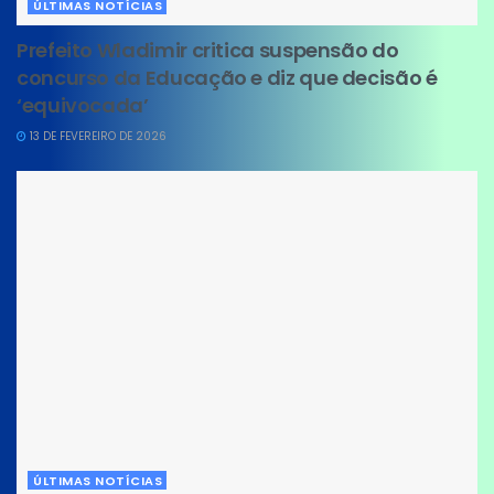
ÚLTIMAS NOTÍCIAS
Prefeito Wladimir critica suspensão do
concurso da Educação e diz que decisão é
‘equivocada’
13 DE FEVEREIRO DE 2026
ÚLTIMAS NOTÍCIAS