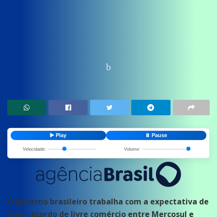
Home
News
Últimas Notícias
▶️ Play
⏸️ Pause
Velocidade:
Volume:
O governo brasileiro trabalha com a expectativa de
que o acordo de livre comércio entre Mercosul e