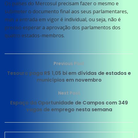
Os países do Mercosul precisam fazer o mesmo e
submeter o documento final aos seus parlamentares,
mas a entrada em vigor é individual, ou seja, não é
preciso esperar a aprovação dos parlamentos dos
quatro estados-membros.
Previous Post
Tesouro paga R$ 1,05 bi em dívidas de estados e
municípios em novembro
Next Post
Espaço da Oportunidade de Campos com 349
vagas de emprego nesta semana