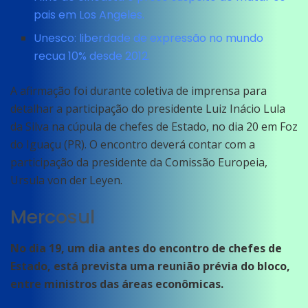
pais em Los Angeles.
Unesco: liberdade de expressão no mundo
recua 10% desde 2012.
A afirmação foi durante coletiva de imprensa para
detalhar a participação do presidente Luiz Inácio Lula
da Silva na cúpula de chefes de Estado, no dia 20 em Foz
do Iguaçu (PR). O encontro deverá contar com a
participação da presidente da Comissão Europeia,
Ursula von der Leyen.
Mercosul
No dia 19, um dia antes do encontro de chefes de
Estado, está prevista uma reunião prévia do bloco,
entre ministros das áreas econômicas.