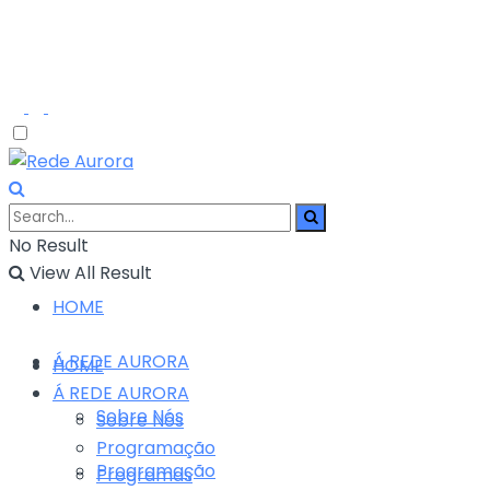
No Result
View All Result
HOME
Á REDE AURORA
HOME
Á REDE AURORA
Sobre Nós
Sobre Nós
Programação
Programação
Programas