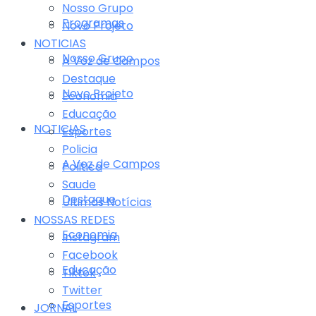
Nosso Grupo
Programas
Novo Projeto
NOTICIAS
Nosso Grupo
A Voz de Campos
Destaque
Novo Projeto
Economia
Educação
NOTICIAS
Esportes
Policia
A Voz de Campos
Politica
Saude
Destaque
Últimas Notícias
NOSSAS REDES
Economia
Instagram
Facebook
Educação
Tiktok
Twitter
Esportes
JORNAL