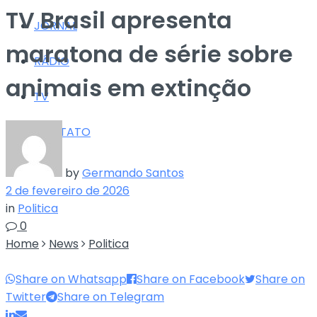
TV Brasil apresenta
JORNAL
maratona de série sobre
RÁDIO
animais em extinção
TV
CONTATO
by
Germando Santos
2 de fevereiro de 2026
in
Politica
0
Home
News
Politica
Share on Whatsapp
Share on Facebook
Share on
Twitter
Share on Telegram