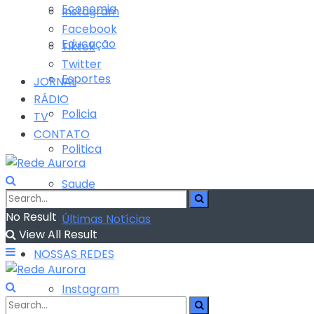
Economia
Instagram
Facebook
Educação
Tiktok
Twitter
Esportes
JORNAL
RÁDIO
Policia
TV
CONTATO
Politica
Saude
No Result
Últimas Notícias
View All Result
NOSSAS REDES
Instagram