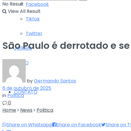
No Result
Facebook
View All Result
Tiktok
Twitter
São Paulo é derrotado e s
JORNAL
RÁDIO
TV
by
Germando Santos
6 de outubro de 2025
CONTATO
in
Politica
0
Home
News
Politica
Share on Whatsapp
Share on Facebook
Share on T