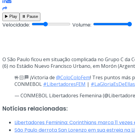
▶️ Play
⏸️ Pause
Velocidade:
Volume:
O São Paulo ficou em situação complicada no Grupo C da Co
(6) no Estádio Nuevo Francisco Urbano, em Morón (Argenti
🤟🏻🏁 ¡Victoria de
@ColoColoFem
! Tres puntos más p
CONMEBOL
#LibertadoresFEM
|
#LaGloriaEsDeEllas
— CONMEBOL Libertadores Femenina (@Libertador
Notícias relacionadas:
Libertadores Feminina: Corinthians marca 11 vezes
São Paulo derrota San Lorenzo em sua estreia na L