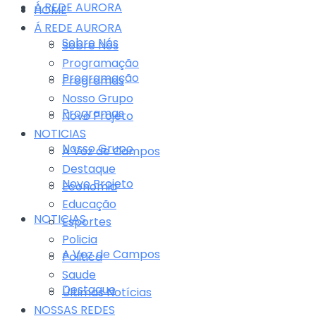
Á REDE AURORA
HOME
Á REDE AURORA
Sobre Nós
Sobre Nós
Programação
Programação
Programas
Nosso Grupo
Programas
Novo Projeto
NOTICIAS
Nosso Grupo
A Voz de Campos
Destaque
Novo Projeto
Economia
Educação
NOTICIAS
Esportes
Policia
A Voz de Campos
Politica
Saude
Destaque
Últimas Notícias
NOSSAS REDES