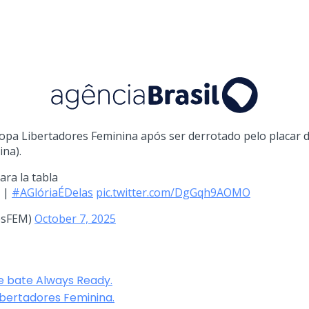
pa Libertadores Feminina após ser derrotado pelo placar de 
na).
ara la tabla
|
#AGlóriaÉDelas
pic.twitter.com/DgGqh9AOMO
esFEM)
October 7, 2025
 e bate Always Ready.
ibertadores Feminina.