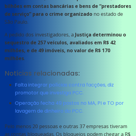
bilhões em contas bancárias e bens de “prestadores
de serviço” para o crime organizado
no estado de
São Paulo.
A pedido dos investigadores, a
Justiça determinou o
sequestro de 257 veículos, avaliados em R$ 42
milhões, e de 49 imóveis, no valor de R$ 170
milhões
.
Notícias relacionadas:
Falta integrar polícias contra facções, diz
promotor que investiga PCC.
Operação fecha 49 postos no MA, PI e TO por
lavagem de dinheiro do PCC.
Pelo menos 20 pessoas e outras 37 empresas tiveram
as contas bloqueadas. Os bloqueios podem chegar a R$