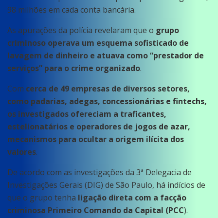
98 milhões em cada conta bancária.
As apurações da polícia revelaram que o
grupo
criminoso operava um esquema sofisticado de
lavagem de dinheiro e atuava como “prestador de
serviços” para o crime organizado
.
Com
cerca de 49 empresas de diversos setores,
como padarias, adegas, concessionárias e fintechs,
os investigados ofereciam a traficantes,
estelionatários e operadores de jogos de azar,
mecanismos para ocultar a origem ilícita dos
valores
.
De acordo com as investigações da 3ª Delegacia de
Investigações Gerais (DIG) de São Paulo, há indícios de
que o grupo tenha
ligação direta com a facção
criminosa Primeiro Comando da Capital (PCC
).