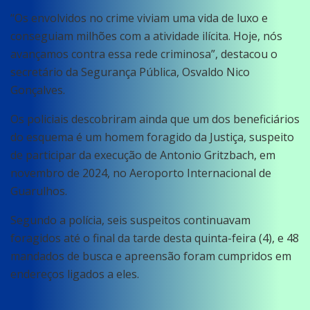
“Os envolvidos no crime viviam uma vida de luxo e
conseguiam milhões com a atividade ilícita. Hoje, nós
avançamos contra essa rede criminosa”, destacou o
secretário da Segurança Pública, Osvaldo Nico
Gonçalves.
Os policiais descobriram ainda que um dos beneficiários
do esquema é um homem foragido da Justiça, suspeito
de participar da execução de Antonio Gritzbach, em
novembro de 2024, no Aeroporto Internacional de
Guarulhos.
Segundo a polícia, seis suspeitos continuavam
foragidos até o final da tarde desta quinta-feira (4), e 48
mandados de busca e apreensão foram cumpridos em
endereços ligados a eles.