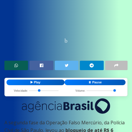
Home
News
Politica
▶️ Play
⏸️ Pause
Velocidade:
Volume:
A segunda fase da Operação Falso Mercúrio, da Polícia
Civil de São Paulo, levou ao
bloqueio de até R$ 6