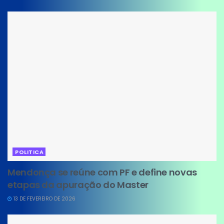
POLITICA
Mendonça se reúne com PF e define novas
etapas da apuração do Master
13 DE FEVEREIRO DE 2026