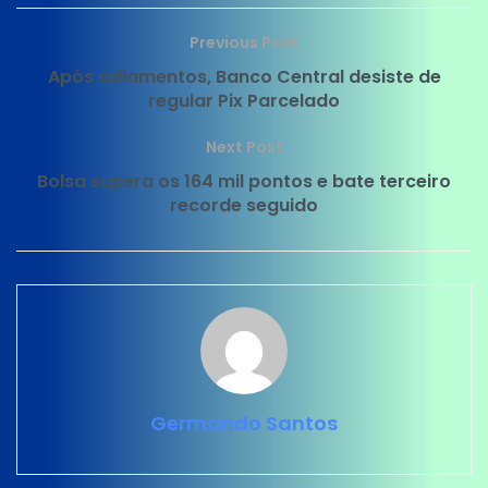
Previous Post
Após adiamentos, Banco Central desiste de
regular Pix Parcelado
Next Post
Bolsa supera os 164 mil pontos e bate terceiro
recorde seguido
Germando Santos