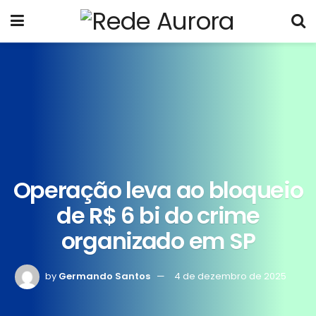
Operação leva ao bloqueio
de R$ 6 bi do crime
organizado em SP
by
Germando Santos
4 de dezembro de 2025