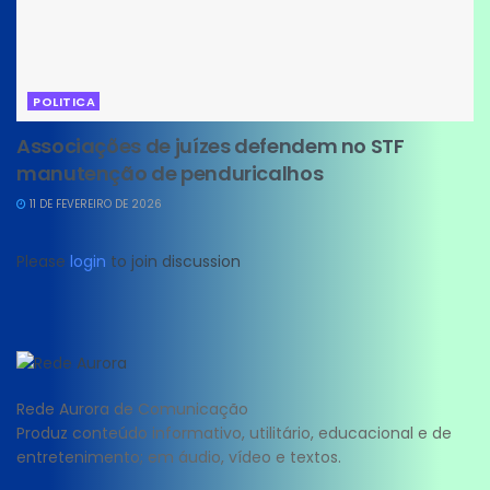
POLITICA
Associações de juízes defendem no STF
manutenção de penduricalhos
11 DE FEVEREIRO DE 2026
Please
login
to join discussion
Rede Aurora de Comunicação
Produz conteúdo informativo, utilitário, educacional e de
entretenimento; em áudio, vídeo e textos.