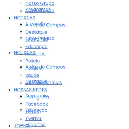
Nosso Grupo
Programas
Novo Projeto
NOTICIAS
Nosso Grupo
A Voz de Campos
Destaque
Novo Projeto
Economia
Educação
NOTICIAS
Esportes
Policia
A Voz de Campos
Politica
Saude
Destaque
Últimas Notícias
NOSSAS REDES
Economia
Instagram
Facebook
Educação
Tiktok
Twitter
Esportes
JORNAL