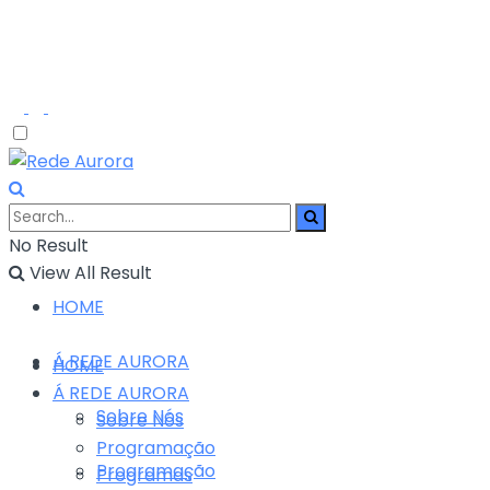
No Result
View All Result
HOME
Á REDE AURORA
HOME
Á REDE AURORA
Sobre Nós
Sobre Nós
Programação
Programação
Programas