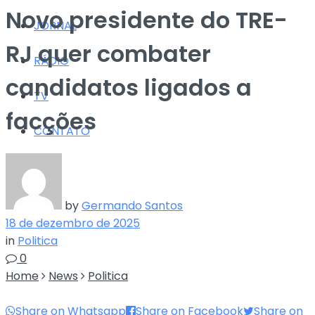
Novo presidente do TRE-
JORNAL
RJ quer combater
RÁDIO
candidatos ligados a
TV
facções
CONTATO
by
Germando Santos
18 de dezembro de 2025
in
Politica
0
Home
News
Politica
Share on Whatsapp
Share on Facebook
Share on