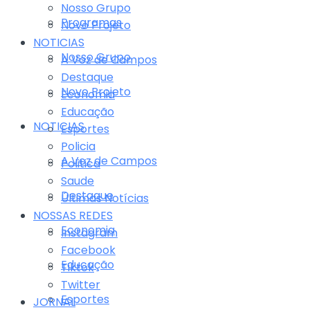
Nosso Grupo
Programas
Novo Projeto
NOTICIAS
Nosso Grupo
A Voz de Campos
Destaque
Novo Projeto
Economia
Educação
NOTICIAS
Esportes
Policia
A Voz de Campos
Politica
Saude
Destaque
Últimas Notícias
NOSSAS REDES
Economia
Instagram
Facebook
Educação
Tiktok
Twitter
Esportes
JORNAL