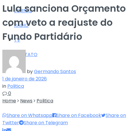
Lula sanciona Orçamento
JORNAL
com veto a reajuste do
RÁDIO
Fundo Partidário
TV
CONTATO
by
Germando Santos
1 de janeiro de 2026
in
Politica
0
Home
News
Politica
Share on Whatsapp
Share on Facebook
Share on
Twitter
Share on Telegram