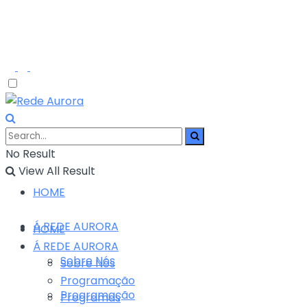
No Result
View All Result
HOME
Á REDE AURORA
HOME
Á REDE AURORA
Sobre Nós
Sobre Nós
Programação
Programação
Programas