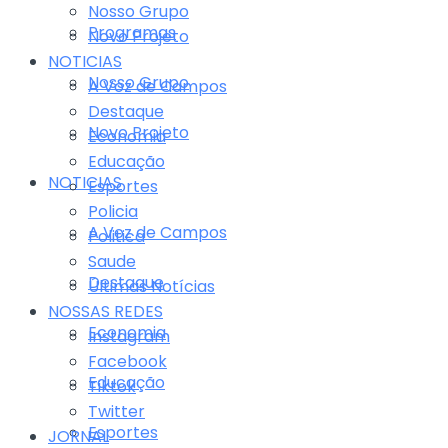
Nosso Grupo
Programas
Novo Projeto
NOTICIAS
Nosso Grupo
A Voz de Campos
Destaque
Novo Projeto
Economia
Educação
NOTICIAS
Esportes
Policia
A Voz de Campos
Politica
Saude
Destaque
Últimas Notícias
NOSSAS REDES
Economia
Instagram
Facebook
Educação
Tiktok
Twitter
Esportes
JORNAL