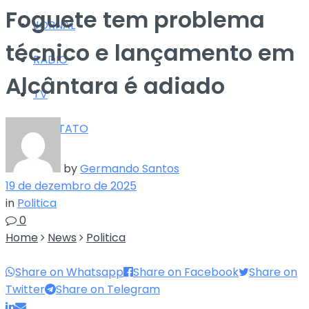
Foguete tem problema
JORNAL
técnico e lançamento em
RÁDIO
Alcântara é adiado
TV
CONTATO
by
Germando Santos
19 de dezembro de 2025
in
Politica
0
Home
News
Politica
Share on Whatsapp
Share on Facebook
Share on
Twitter
Share on Telegram