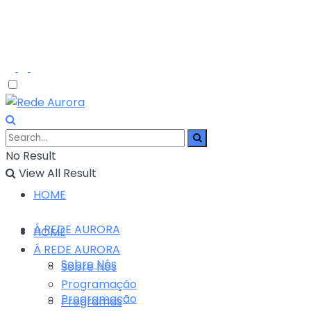
No Result
View All Result
HOME
Á REDE AURORA
HOME
Á REDE AURORA
Sobre Nós
Sobre Nós
Programação
Programação
Programas