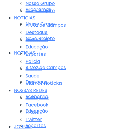
Nosso Grupo
Programas
Novo Projeto
NOTICIAS
Nosso Grupo
A Voz de Campos
Destaque
Novo Projeto
Economia
Educação
NOTICIAS
Esportes
Policia
A Voz de Campos
Politica
Saude
Destaque
Últimas Notícias
NOSSAS REDES
Economia
Instagram
Facebook
Educação
Tiktok
Twitter
Esportes
JORNAL