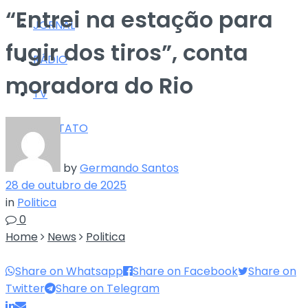
“Entrei na estação para
JORNAL
fugir dos tiros”, conta
RÁDIO
moradora do Rio
TV
CONTATO
by
Germando Santos
28 de outubro de 2025
in
Politica
0
Home
News
Politica
Share on Whatsapp
Share on Facebook
Share on
Twitter
Share on Telegram