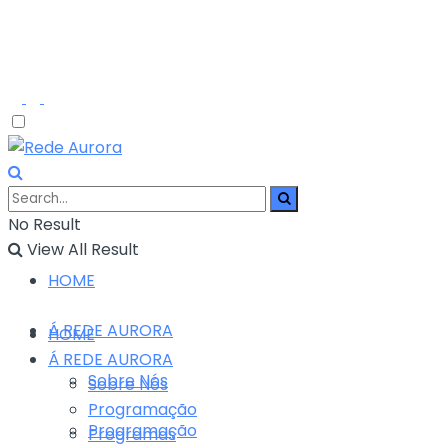
No Result
View All Result
HOME
Á REDE AURORA
HOME
Á REDE AURORA
Sobre Nós
Sobre Nós
Programação
Programação
Programas