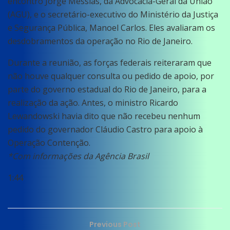
encontro Jorge Messias, da Advocacia-Geral da União
(AGU), e o secretário-executivo do Ministério da Justiça
e Segurança Pública, Manoel Carlos. Eles avaliaram os
desdobramentos da operação no Rio de Janeiro.
Durante a reunião, as forças federais reiteraram que
não houve qualquer consulta ou pedido de apoio, por
parte do governo estadual do Rio de Janeiro, para a
realização da ação. Antes, o ministro Ricardo
Lewandowski havia dito que não recebeu nenhum
pedido do governador Cláudio Castro para apoio à
Operação Contenção.
*Com informações da Agência Brasil
1:44
Previous Post