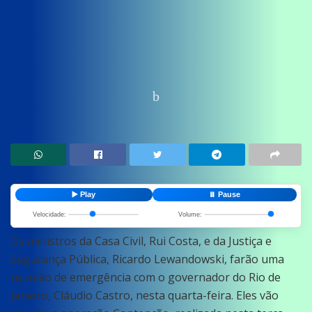
Home
News
Policia
▶️ Play
⏸️ Pause
Velocidade:
Volume:
Os ministros da Casa Civil, Rui Costa, e da Justiça e
Segurança Pública, Ricardo Lewandowski, farão uma
reunião de emergência com o governador do Rio de
Janeiro, Cláudio Castro, nesta quarta-feira. Eles vão