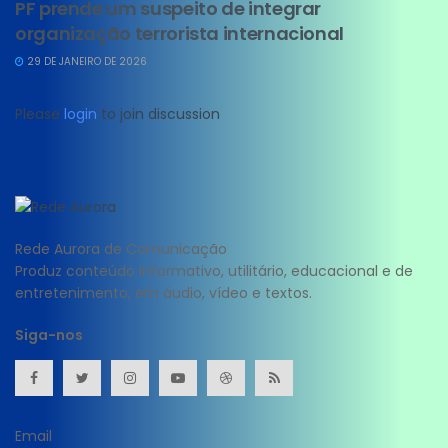
PF prende um suspeito de integrar
organização terrorista internacional
29 DE JANEIRO DE 2026
Please
login
to join discussion
Rede Aurora de Comunicação
Produz conteúdo informativo, utilitário, educacional e de
entretenimento; em áudio, vídeo e textos.
Siga-nos
Email