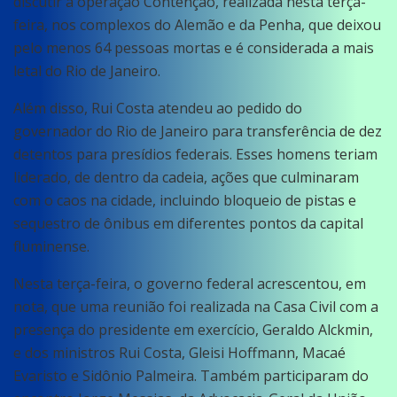
discutir a operação Contenção, realizada nesta terça-
feira, nos complexos do Alemão e da Penha, que deixou
pelo menos 64 pessoas mortas e é considerada a mais
letal do Rio de Janeiro.
Além disso, Rui Costa atendeu ao pedido do
governador do Rio de Janeiro para transferência de dez
detentos para presídios federais. Esses homens teriam
liderado, de dentro da cadeia, ações que culminaram
com o caos na cidade, incluindo bloqueio de pistas e
sequestro de ônibus em diferentes pontos da capital
fluminense.
Nesta terça-feira, o governo federal acrescentou, em
nota, que uma reunião foi realizada na Casa Civil com a
presença do presidente em exercício, Geraldo Alckmin,
e dos ministros Rui Costa, Gleisi Hoffmann, Macaé
Evaristo e Sidônio Palmeira. Também participaram do