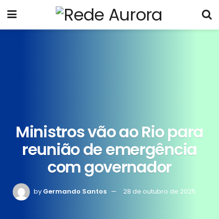
Ministros vão ao Rio para
reunião de emergência
com governador
by
Germando Santos
28 de outubro de 2025