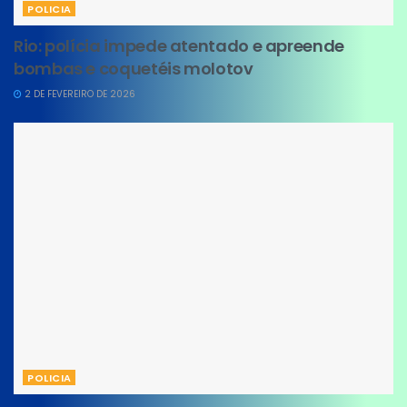
POLICIA
Rio: polícia impede atentado e apreende
bombas e coquetéis molotov
2 DE FEVEREIRO DE 2026
POLICIA