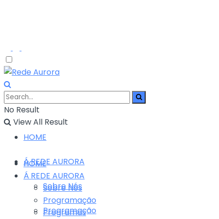
No Result
View All Result
HOME
Á REDE AURORA
HOME
Á REDE AURORA
Sobre Nós
Sobre Nós
Programação
Programação
Programas