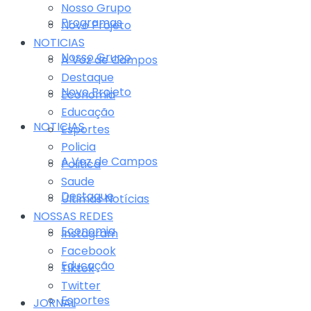
Nosso Grupo
Programas
Novo Projeto
NOTICIAS
Nosso Grupo
A Voz de Campos
Destaque
Novo Projeto
Economia
Educação
NOTICIAS
Esportes
Policia
A Voz de Campos
Politica
Saude
Destaque
Últimas Notícias
NOSSAS REDES
Economia
Instagram
Facebook
Educação
Tiktok
Twitter
Esportes
JORNAL