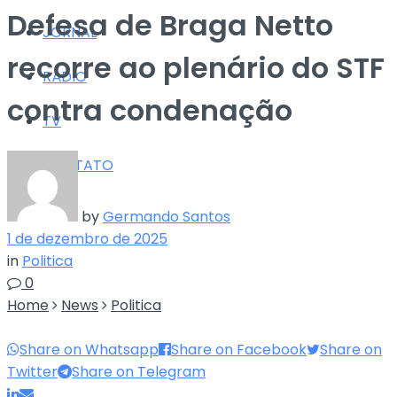
Defesa de Braga Netto
JORNAL
recorre ao plenário do STF
RÁDIO
contra condenação
TV
CONTATO
by
Germando Santos
1 de dezembro de 2025
in
Politica
0
Home
News
Politica
Share on Whatsapp
Share on Facebook
Share on
Twitter
Share on Telegram