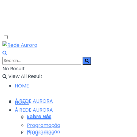
No Result
View All Result
HOME
Á REDE AURORA
HOME
Á REDE AURORA
Sobre Nós
Sobre Nós
Programação
Programação
Programas