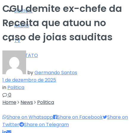
CGU demite ex-chefe da
JORNAL
Receita que atuou no
RÁDIO
caso de joias sauditas
TV
CONTATO
by
Germando Santos
1 de dezembro de 2025
in
Politica
0
Home
News
Politica
Share on Whatsapp
Share on Facebook
Share on
Twitter
Share on Telegram