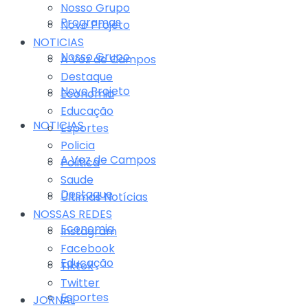
Nosso Grupo
Programas
Novo Projeto
NOTICIAS
Nosso Grupo
A Voz de Campos
Destaque
Novo Projeto
Economia
Educação
NOTICIAS
Esportes
Policia
A Voz de Campos
Politica
Saude
Destaque
Últimas Notícias
NOSSAS REDES
Economia
Instagram
Facebook
Educação
Tiktok
Twitter
Esportes
JORNAL