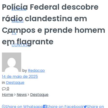
Polícia Federal descobre
JORNAL
rádio clandestina em
RÁDIO
Campos e prende homem
TV
em flagrante
CONTATO
by
Redacao
14 de maio de 2025
in
Destaque
0
Home
News
Destaque
Share on Whatsapp
Share on Facebook
Share on