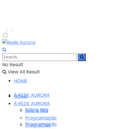
No Result
View All Result
HOME
Á REDE AURORA
HOME
Á REDE AURORA
Sobre Nós
Sobre Nós
Programação
Programação
Programas