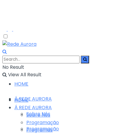
No Result
View All Result
HOME
Á REDE AURORA
HOME
Á REDE AURORA
Sobre Nós
Sobre Nós
Programação
Programação
Programas