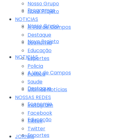
Nosso Grupo
Programas
Novo Projeto
NOTICIAS
Nosso Grupo
A Voz de Campos
Destaque
Novo Projeto
Economia
Educação
NOTICIAS
Esportes
Policia
A Voz de Campos
Politica
Saude
Destaque
Últimas Notícias
NOSSAS REDES
Economia
Instagram
Facebook
Educação
Tiktok
Twitter
Esportes
JORNAL