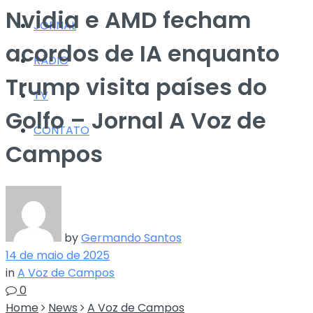
Nvidia e AMD fecham
JORNAL
acordos de IA enquanto
RÁDIO
Trump visita países do
TV
Golfo – Jornal A Voz de
CONTATO
Campos
by
Germando Santos
14 de maio de 2025
in
A Voz de Campos
0
Home
News
A Voz de Campos