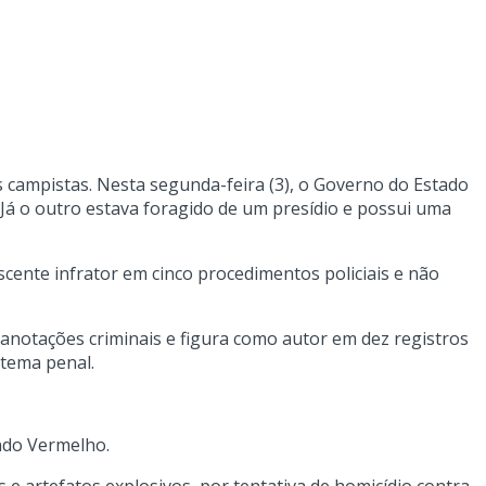
 campistas. Nesta segunda-feira (3), o Governo do Estado
Já o outro estava foragido de um presídio e possui uma
cente infrator em cinco procedimentos policiais e não
 anotações criminais e figura como autor em dez registros
stema penal.
ndo Vermelho.
 e artefatos explosivos, por tentativa de homicídio contra