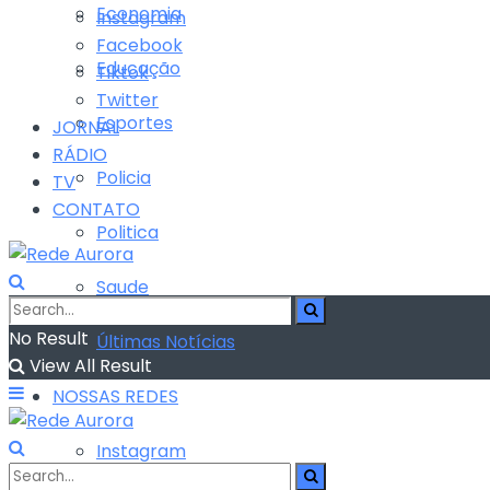
Economia
Instagram
Facebook
Educação
Tiktok
Twitter
Esportes
JORNAL
RÁDIO
Policia
TV
CONTATO
Politica
Saude
No Result
Últimas Notícias
View All Result
NOSSAS REDES
Instagram