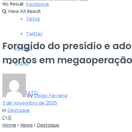
No Result
Facebook
View All Result
Tiktok
Twitter
Foragido do presídio e ado
JORNAL
mortos em megaoperação 
RÁDIO
TV
CONTATO
by
Diogo Ferreira
3 de novembro de 2025
in
Destaque
0
Home
News
Destaque