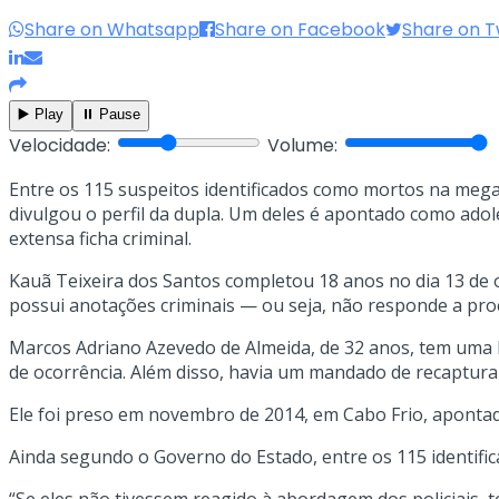
Share on Whatsapp
Share on Facebook
Share on T
▶️ Play
⏸️ Pause
Velocidade:
Volume:
Entre os 115 suspeitos identificados como mortos na mega
divulgou o perfil da dupla. Um deles é apontado como ado
extensa ficha criminal.
Kauã Teixeira dos Santos completou 18 anos no dia 13 de o
possui anotações criminais — ou seja, não responde a pro
Marcos Adriano Azevedo de Almeida, de 32 anos, tem uma lon
de ocorrência. Além disso, havia um mandado de recaptura 
Ele foi preso em novembro de 2014, em Cabo Frio, apont
Ainda segundo o Governo do Estado, entre os 115 identif
“Se eles não tivessem reagido à abordagem dos policiais, t