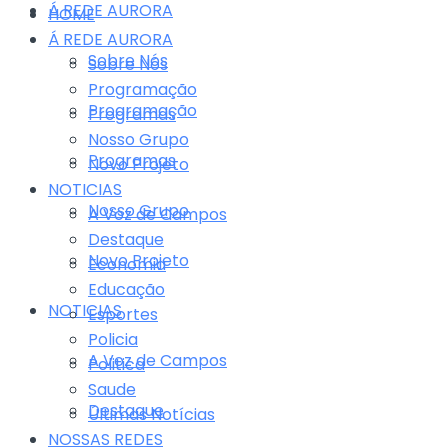
Á REDE AURORA
HOME
Á REDE AURORA
Sobre Nós
Sobre Nós
Programação
Programação
Programas
Nosso Grupo
Programas
Novo Projeto
NOTICIAS
Nosso Grupo
A Voz de Campos
Destaque
Novo Projeto
Economia
Educação
NOTICIAS
Esportes
Policia
A Voz de Campos
Politica
Saude
Destaque
Últimas Notícias
NOSSAS REDES