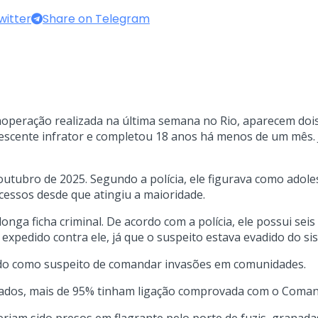
witter
Share on Telegram
operação realizada na última semana no Rio, aparecem dois
lescente infrator e completou 18 anos há menos de um mês. 
utubro de 2025. Segundo a polícia, ele figurava como adoles
cessos desde que atingiu a maioridade.
ga ficha criminal. De acordo com a polícia, ele possui seis
expedido contra ele, já que o suspeito estava evadido do si
ado como suspeito de comandar invasões em comunidades.
icados, mais de 95% tinham ligação comprovada com o Coma
eriam sido presos em flagrante pelo porte de fuzis, granadas