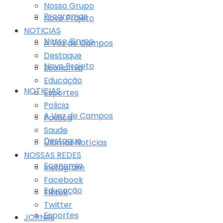
Nosso Grupo
Programas
Novo Projeto
NOTICIAS
Nosso Grupo
A Voz de Campos
Destaque
Novo Projeto
Economia
Educação
NOTICIAS
Esportes
Policia
A Voz de Campos
Politica
Saude
Destaque
Últimas Notícias
NOSSAS REDES
Economia
Instagram
Facebook
Educação
Tiktok
Twitter
Esportes
JORNAL