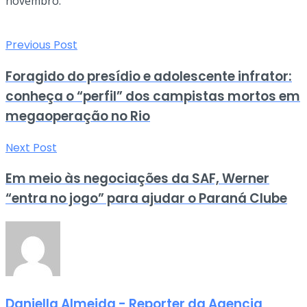
novembro.
Previous Post
Foragido do presídio e adolescente infrator:
conheça o “perfil” dos campistas mortos em
megaoperação no Rio
Next Post
Em meio às negociações da SAF, Werner
“entra no jogo” para ajudar o Paraná Clube
Daniella Almeida - Reporter da Agencia