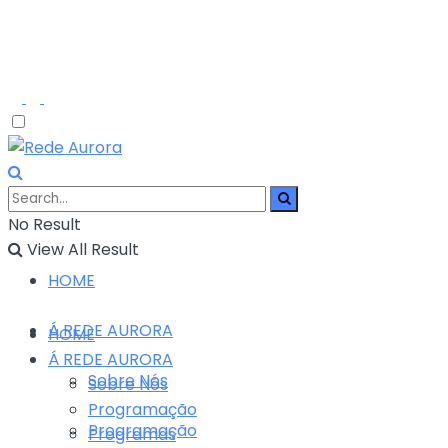
No Result
View All Result
HOME
Á REDE AURORA
HOME
Á REDE AURORA
Sobre Nós
Sobre Nós
Programação
Programação
Programas