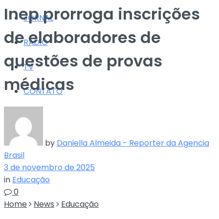
Inep prorroga inscrições
JORNAL
de elaboradores de
RÁDIO
questões de provas
TV
médicas
CONTATO
by
Daniella Almeida - Reporter da Agencia
Brasil
3 de novembro de 2025
in
Educação
0
Home
News
Educação