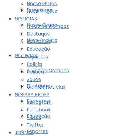
Nosso Grupo
Programas
Novo Projeto
NOTICIAS
Nosso Grupo
A Voz de Campos
Destaque
Novo Projeto
Economia
Educação
NOTICIAS
Esportes
Policia
A Voz de Campos
Politica
Saude
Destaque
Últimas Notícias
NOSSAS REDES
Economia
Instagram
Facebook
Educação
Tiktok
Twitter
Esportes
JORNAL