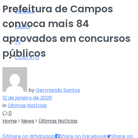
Prefeitura de Campos
JORNAL
convoca mais 84
RÁDIO
aprovados em concursos
TV
públicos
CONTATO
by
Germando Santos
12 de janeiro de 2026
in
Últimas Notícias
0
Home
News
Últimas Notícias
Share on Whatsapp
Share on Facebook
Share on