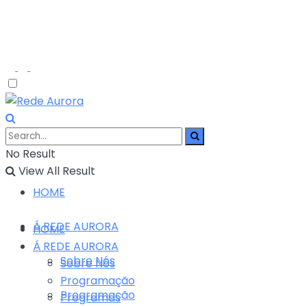
No Result
View All Result
HOME
Á REDE AURORA
HOME
Á REDE AURORA
Sobre Nós
Sobre Nós
Programação
Programação
Programas