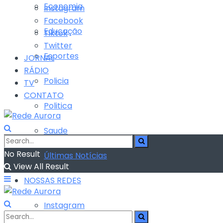
Economia
Instagram
Facebook
Educação
Tiktok
Twitter
Esportes
JORNAL
RÁDIO
Policia
TV
CONTATO
Politica
Saude
No Result
Últimas Notícias
View All Result
NOSSAS REDES
Instagram