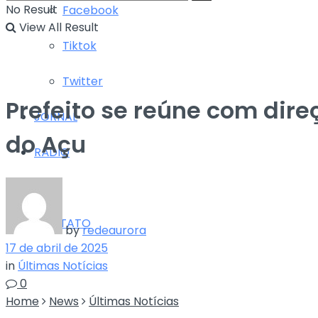
No Result
Facebook
View All Result
Tiktok
Twitter
Prefeito se reúne com dir
JORNAL
do Açu
RÁDIO
TV
CONTATO
by
redeaurora
17 de abril de 2025
in
Últimas Notícias
0
Home
News
Últimas Notícias