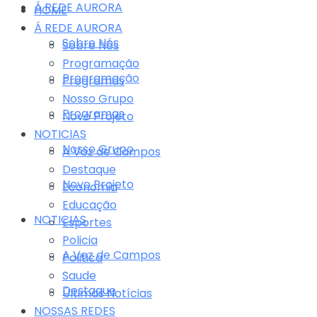
Á REDE AURORA
HOME
Á REDE AURORA
Sobre Nós
Sobre Nós
Programação
Programação
Programas
Nosso Grupo
Programas
Novo Projeto
NOTICIAS
Nosso Grupo
A Voz de Campos
Destaque
Novo Projeto
Economia
Educação
NOTICIAS
Esportes
Policia
A Voz de Campos
Politica
Saude
Destaque
Últimas Notícias
NOSSAS REDES