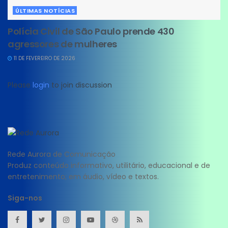
ÚLTIMAS NOTÍCIAS
Polícia Civil de São Paulo prende 430
agressores de mulheres
11 DE FEVEREIRO DE 2026
Please
login
to join discussion
Rede Aurora de Comunicação
Produz conteúdo informativo, utilitário, educacional e de
entretenimento; em áudio, vídeo e textos.
Siga-nos