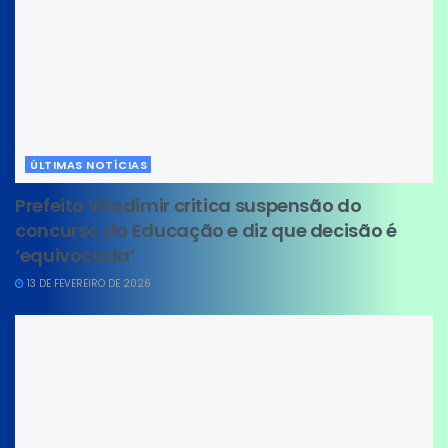
ÚLTIMAS NOTÍCIAS
Prefeito Wladimir critica suspensão do
concurso da Educação e diz que decisão é
‘equivocada’
13 DE FEVEREIRO DE 2026