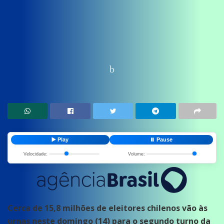
Home
News
Últimas Notícias
▶️ Play
⏸️ Pause
Velocidade:
Volume:
Cerca de 15,8 milhões de eleitores chilenos vão às
urnas neste domingo (14) para o segundo turno da