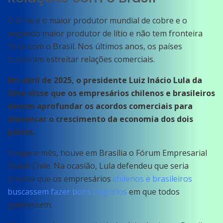
O Chile é o maior produtor mundial de cobre e o
segundo maior produtor de lítio e não tem fronteira
física com o Brasil. Nos últimos anos, os países
buscaram estreitar relações comerciais.
Em abril de 2025, o presidente Luiz Inácio Lula da
Silva disse que os empresários chilenos e brasileiros
devem aprofundar os acordos comerciais para
alavancar o crescimento da economia dos dois
países.
Naquele mês, houve em Brasília o Fórum Empresarial
Brasil-Chile. Na ocasião, Lula defendeu que seria
preciso que os empresários
chilenos e brasileiros
buscassem fazer bons negócios
em que todos
ganhassem.