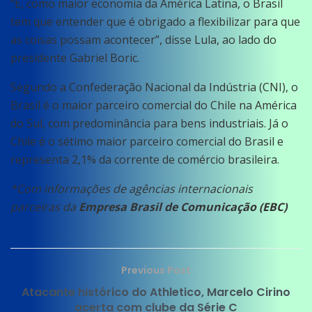
“E, como maior economia da América Latina, o Brasil
tem que entender que é obrigado a flexibilizar para que
as coisas possam acontecer”, disse Lula, ao lado do
presidente Gabriel Boric.
Segundo a Confederação Nacional da Indústria (CNI), o
Brasil é o maior parceiro comercial do Chile na América
do Sul, com predominância para bens industriais. Já o
Chile é o sétimo maior parceiro comercial do Brasil e
representa 2,1% da corrente de comércio brasileira.
*Com informações de agências internacionais
parceiras da
Empresa Brasil de Comunicação (EBC)
Previous Post
Atacante histórico do Athletico, Marcelo Cirino
acerta com clube da Série C