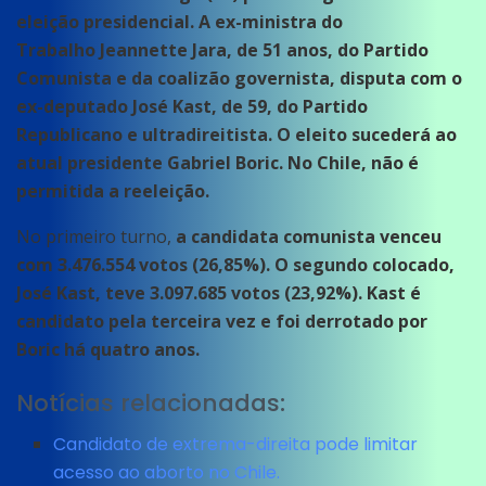
eleição presidencial. A ex-ministra do
Trabalho Jeannette Jara, de 51 anos, do Partido
Comunista e da coalizão governista, disputa com o
ex-deputado José Kast, de 59, do Partido
Republicano e ultradireitista. O eleito sucederá ao
atual presidente Gabriel Boric. No Chile, não é
permitida a reeleição.
No primeiro turno,
a candidata comunista venceu
com 3.476.554 votos (26,85%). O segundo colocado,
José Kast, teve 3.097.685 votos (23,92%). Kast é
candidato pela terceira vez e foi derrotado por
Boric há quatro anos.
Notícias relacionadas:
Candidato de extrema-direita pode limitar
acesso ao aborto no Chile.