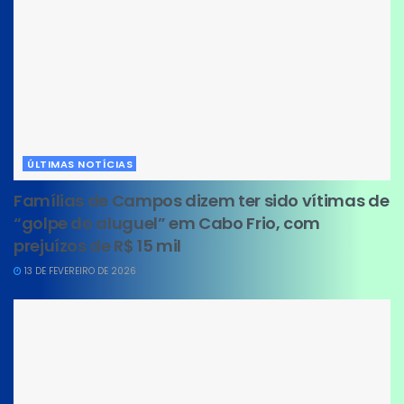
ÚLTIMAS NOTÍCIAS
Famílias de Campos dizem ter sido vítimas de
“golpe do aluguel” em Cabo Frio, com
prejuízos de R$ 15 mil
13 DE FEVEREIRO DE 2026