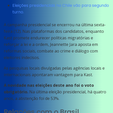
Eleições presidenciais no Chile vão para segundo
turno.
A campanha presidencial se encerrou na última sexta-
feira (12). Nas plataformas dos candidatos, enquanto
Kast promete endurecer políticas migratórias e
reforçar a lei e a ordem, Jeannette Jara aposta em
reformas sociais, combate ao crime e diálogo com
eleitores indecisos.
As pesquisas locais divulgadas pelas agências locais e
internacionais apontaram vantagem para Kast.
A novidade nas eleições deste ano foi o voto
obrigatório.
Na última eleição presidencial, há quatro
anos, a abstenção foi de 53%.
Relações com o Brasil