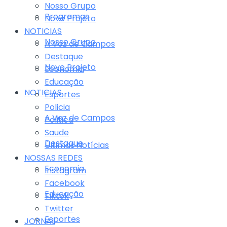
Nosso Grupo
Programas
Novo Projeto
NOTICIAS
Nosso Grupo
A Voz de Campos
Destaque
Novo Projeto
Economia
Educação
NOTICIAS
Esportes
Policia
A Voz de Campos
Politica
Saude
Destaque
Últimas Notícias
NOSSAS REDES
Economia
Instagram
Facebook
Educação
Tiktok
Twitter
Esportes
JORNAL