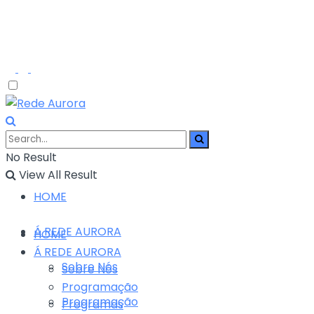
No Result
View All Result
HOME
Á REDE AURORA
HOME
Á REDE AURORA
Sobre Nós
Sobre Nós
Programação
Programação
Programas