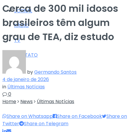
Cerca de 300 mil idosos
JORNAL
brasileiros têm algum
RÁDIO
grau de TEA, diz estudo
TV
CONTATO
by
Germando Santos
4 de janeiro de 2026
in
Últimas Notícias
0
Home
News
Últimas Notícias
Share on Whatsapp
Share on Facebook
Share on
Twitter
Share on Telegram