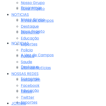
Nosso Grupo
Programas
Novo Projeto
NOTICIAS
Nosso Grupo
A Voz de Campos
Destaque
Novo Projeto
Economia
Educação
NOTICIAS
Esportes
Policia
A Voz de Campos
Politica
Saude
Destaque
Últimas Notícias
NOSSAS REDES
Economia
Instagram
Facebook
Educação
Tiktok
Twitter
Esportes
JORNAL