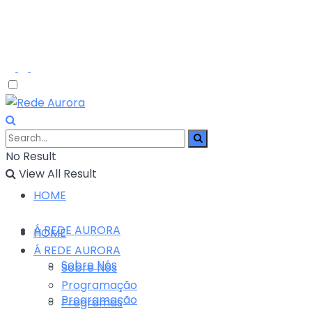
No Result
View All Result
HOME
Á REDE AURORA
HOME
Á REDE AURORA
Sobre Nós
Sobre Nós
Programação
Programação
Programas