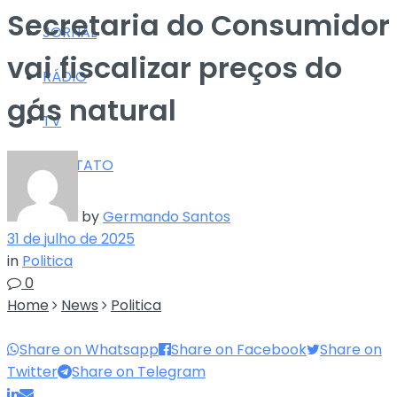
Secretaria do Consumidor
JORNAL
vai fiscalizar preços do
RÁDIO
gás natural
TV
CONTATO
by
Germando Santos
31 de julho de 2025
in
Politica
0
Home
News
Politica
Share on Whatsapp
Share on Facebook
Share on
Twitter
Share on Telegram