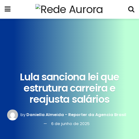
Lula sanciona lei que
estrutura carreira e
reajusta salários
by
Daniella Almeida - Reporter da Agencia Brasil
6 de junho de 2025