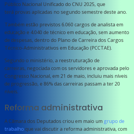
Público Nacional Unificado do CNU 2025, que
terá provas aplicadas no segundo semestre deste ano.
Também estão previstos 6.060 cargos de analista em
educação e 4.040 de técnico em educação, sem aumento
de despesas, dentro do Plano de Carreira dos Cargos
Técnico-Administrativos em Educação (PCCTAE).
Segundo o ministério, a reestruturação de
carreiras, negociada com os servidores e aprovada pelo
Congresso Nacional, em 21 de maio, incluiu mais níveis
de progressão, e 86% das carreiras passam a ter 20
níveis.
Reforma administrativa
A Câmara dos Deputados criou em maio um
grupo de
trabalho
que vai discutir a reforma administrativa, com