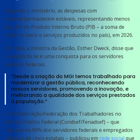
Segundo o ministério, as despesas com
pessoal permanecem estáveis, representando menos
de 2,6% do Produto Interno Bruto (PIB – a soma de
todos os bens e serviços produzidos no país), em 2026.
Em nota, a ministra da Gestão, Esther Dweck, disse que
a sanção da lei é uma conquista para os servidores
públicos federais.
“Desde a criação do MGI temos trabalhado para
modernizar a gestão pública, reconhecendo
nossos servidores, promovendo a inovação, e
melhorando a qualidade dos serviços prestados
à população.”
A Confederação/Federação dos Trabalhadores no
Serviço Público Federal (Condsef/Fenadsef) – que
representa 80% dos servidores federais e empregados
públicos de cinco estatais – publicou em
rede social
que