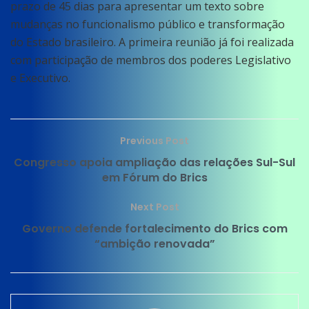
prazo de 45 dias para apresentar um texto sobre
mudanças no funcionalismo público e transformação
do Estado brasileiro. A primeira reunião já foi realizada
com participação de membros dos poderes Legislativo
e Executivo.
Previous Post
Congresso apoia ampliação das relações Sul-Sul
em Fórum do Brics
Next Post
Governo defende fortalecimento do Brics com
“ambição renovada”