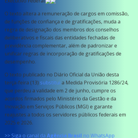
Executivo Federal.
O texto altera a remuneração de cargos em comissão,
de funções de confiança e de gratificações, muda a
regra de designação dos membros dos conselhos
deliberativos e fiscais das entidades fechadas de
previdência complementar, além de padronizar e
unificar regras de incorporação de gratificações de
desempenho.
O texto publicado no Diário Oficial da União desta
terça-feira (13)
substitui
a Medida Provisória 1286/24,
que perdeu a validade em 2 de junho, cumpre os
acordos firmados pelo Ministério da Gestão e da
Inovação em Serviços Públicos (MGI) e garante
reajustes a todos os servidores públicos federais em
2025 e 2026.
>> Siga o canal da
Agência Brasil
no WhatsApp