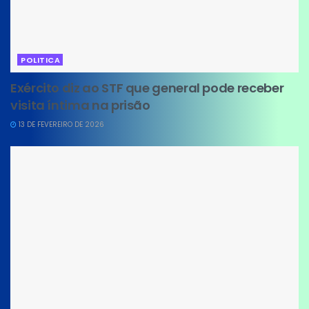
POLITICA
Exército diz ao STF que general pode receber
visita íntima na prisão
13 DE FEVEREIRO DE 2026