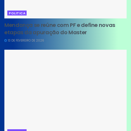
POLITICA
Mendonça se reúne com PF e define novas
etapas da apuração do Master
13 DE FEVEREIRO DE 2026