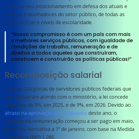
reafirma seu posicionamento em defesa dos atuais e
futuros trabalhadores do setor público, de todas as
faixas etárias e níveis de escolaridade.
“Nosso compromisso é com um país com mais
e melhores serviços públicos, com igualdade de
condições de trabalho, remuneração e de
direitos a todos aqueles que construíram,
constroem e construirão as políticas públicas!”
Recomposição salarial
Para as categorias de servidores públicos federais que
não obtiveram acordo com o ministério, a lei concede
reajustes de 9%, em 2025, e de 9%, em 2026. Devido ao
atraso na aprovação do Orçamento
deste ano, o
reajuste na remuneração começou a ser pago em maio,
de forma retroativa a 1º de janeiro, com base na Medida
Provisória (MP) 1.286.