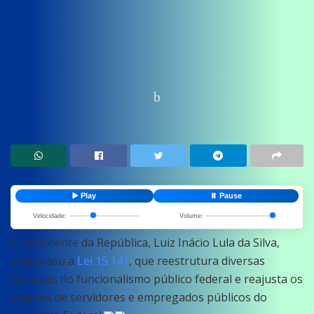
Home
News
Politica
▶️ Play
⏸️ Pause
Velocidade:
Volume:
O presidente da República, Luiz Inácio Lula da Silva,
sancionou a
Lei 15.141
, que reestrutura diversas
carreiras do funcionalismo público federal e reajusta os
salários de servidores e empregados públicos do