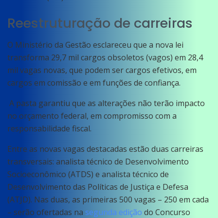
Reestruturação de carreiras
O Ministério da Gestão esclareceu que a nova lei
transforma 29,7 mil cargos obsoletos (vagos) em 28,4
mil vagas novas, que podem ser cargos efetivos, em
cargos em comissão e em funções de confiança.
A pasta garantiu que as alterações não terão impacto
no orçamento federal, em compromisso com a
responsabilidade fiscal.
Entre as novas vagas destacadas estão duas carreiras
transversais: analista técnico de Desenvolvimento
Socioeconômico (ATDS) e analista técnico de
Desenvolvimento das Políticas de Justiça e Defesa
(ATJD). Nas duas, as primeiras 500 vagas – 250 em cada
– serão ofertadas na
segunda edição
do Concurso