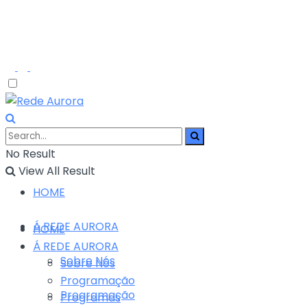
No Result
View All Result
HOME
Á REDE AURORA
HOME
Á REDE AURORA
Sobre Nós
Sobre Nós
Programação
Programação
Programas