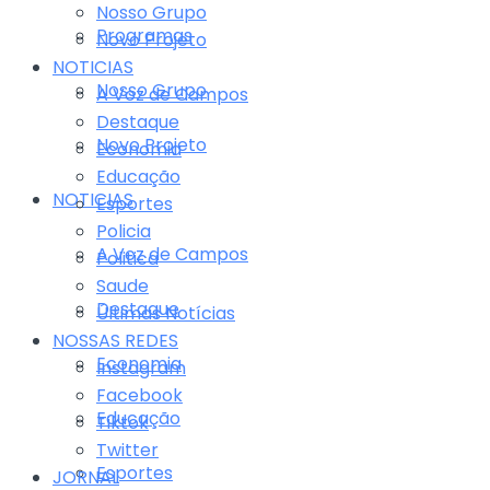
Nosso Grupo
Programas
Novo Projeto
NOTICIAS
Nosso Grupo
A Voz de Campos
Destaque
Novo Projeto
Economia
Educação
NOTICIAS
Esportes
Policia
A Voz de Campos
Politica
Saude
Destaque
Últimas Notícias
NOSSAS REDES
Economia
Instagram
Facebook
Educação
Tiktok
Twitter
Esportes
JORNAL