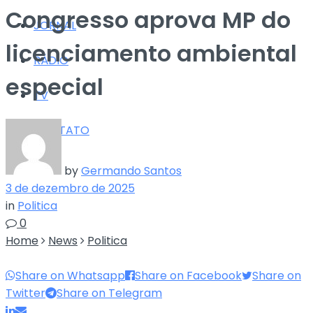
Congresso aprova MP do
JORNAL
licenciamento ambiental
RÁDIO
especial
TV
CONTATO
by
Germando Santos
3 de dezembro de 2025
in
Politica
0
Home
News
Politica
Share on Whatsapp
Share on Facebook
Share on
Twitter
Share on Telegram