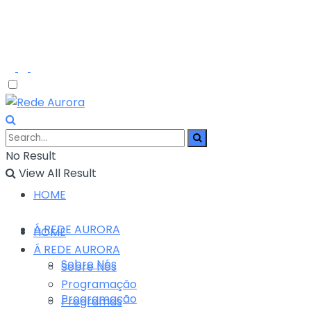
No Result
View All Result
HOME
Á REDE AURORA
HOME
Á REDE AURORA
Sobre Nós
Sobre Nós
Programação
Programação
Programas