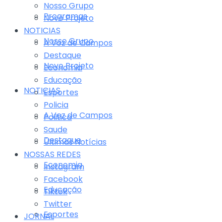
Nosso Grupo
Programas
Novo Projeto
NOTICIAS
Nosso Grupo
A Voz de Campos
Destaque
Novo Projeto
Economia
Educação
NOTICIAS
Esportes
Policia
A Voz de Campos
Politica
Saude
Destaque
Últimas Notícias
NOSSAS REDES
Economia
Instagram
Facebook
Educação
Tiktok
Twitter
Esportes
JORNAL