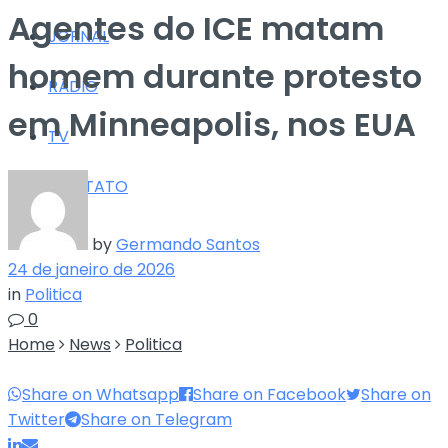
Agentes do ICE matam
JORNAL
homem durante protesto
RÁDIO
em Minneapolis, nos EUA
TV
CONTATO
by
Germando Santos
24 de janeiro de 2026
in
Politica
0
Home
News
Politica
Share on Whatsapp
Share on Facebook
Share on
Twitter
Share on Telegram