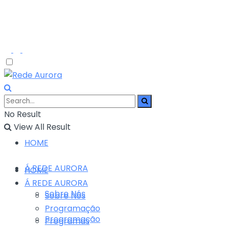
No Result
View All Result
HOME
Á REDE AURORA
HOME
Á REDE AURORA
Sobre Nós
Sobre Nós
Programação
Programação
Programas