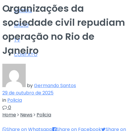
Organizações da
JORNAL
sociedade civil repudiam
RÁDIO
operação no Rio de
TV
Janeiro
CONTATO
by
Germando Santos
29 de outubro de 2025
in
Policia
0
Home
News
Policia
Share on Whatsapp
Share on Facebook
Share on