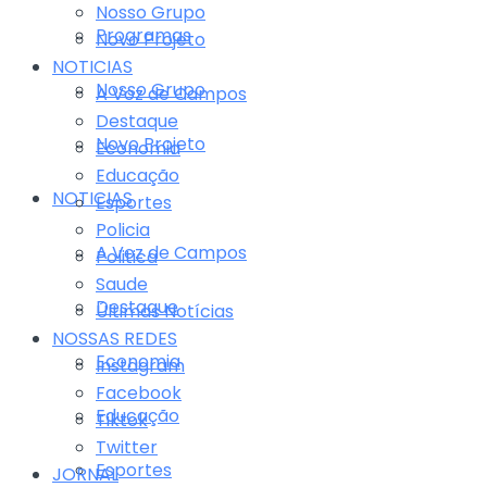
Nosso Grupo
Programas
Novo Projeto
NOTICIAS
Nosso Grupo
A Voz de Campos
Destaque
Novo Projeto
Economia
Educação
NOTICIAS
Esportes
Policia
A Voz de Campos
Politica
Saude
Destaque
Últimas Notícias
NOSSAS REDES
Economia
Instagram
Facebook
Educação
Tiktok
Twitter
Esportes
JORNAL