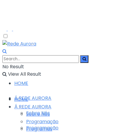
No Result
View All Result
HOME
Á REDE AURORA
HOME
Á REDE AURORA
Sobre Nós
Sobre Nós
Programação
Programação
Programas