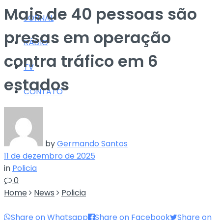
Mais de 40 pessoas são
JORNAL
presas em operação
RÁDIO
contra tráfico em 6
TV
estados
CONTATO
by
Germando Santos
11 de dezembro de 2025
in
Policia
0
Home
News
Policia
Share on Whatsapp
Share on Facebook
Share on