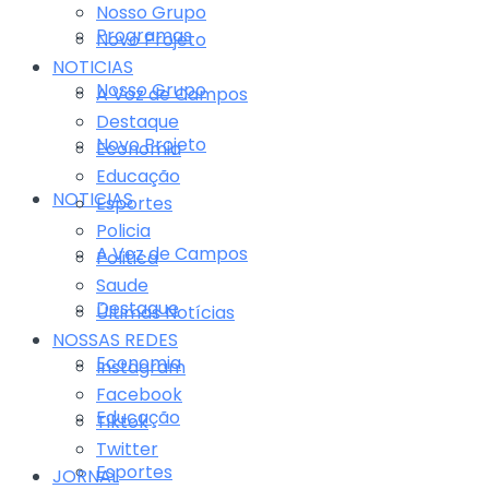
Nosso Grupo
Programas
Novo Projeto
NOTICIAS
Nosso Grupo
A Voz de Campos
Destaque
Novo Projeto
Economia
Educação
NOTICIAS
Esportes
Policia
A Voz de Campos
Politica
Saude
Destaque
Últimas Notícias
NOSSAS REDES
Economia
Instagram
Facebook
Educação
Tiktok
Twitter
Esportes
JORNAL