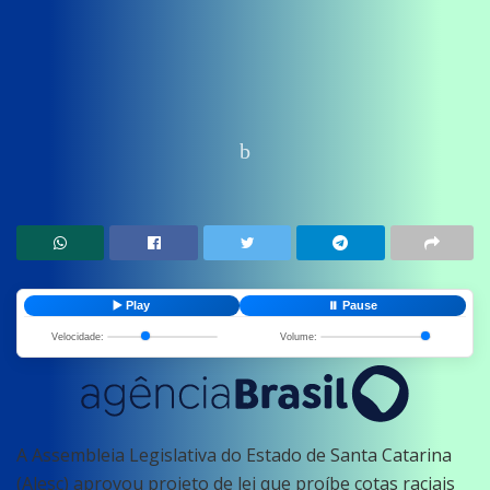
Home
News
Educação
▶️ Play
⏸️ Pause
Velocidade:
Volume:
A Assembleia Legislativa do Estado de Santa Catarina
(Alesc) aprovou projeto de lei que proíbe cotas raciais