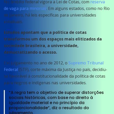
No âmbito federal vigora a Lei de Cotas, com
reserva
de vaga para minorias
. Em alguns estados, como no Rio
de Janeiro, há leis específicas para universidades
estaduais.
Estudos apontam que a política de cotas
transformou um dos espaços mais elitizados da
sociedade brasileira, a universidade,
democratizando o acesso.
Em julgamento no ano de 2012, o
Supremo Tribunal
Federal
(STF), corte máxima da Justiça no país, decidiu-
se favorável à constitucionalidade da política de cotas
para negros e indígenas nas universidades.
“A regra tem o objetivo de superar distorções
sociais históricas, com base no direito à
igualdade material e no princípio da
proporcionalidade”, diz o resultado do
julgamento.