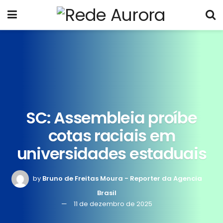
SC: Assembleia proíbe
cotas raciais em
universidades estaduais
by
Bruno de Freitas Moura - Reporter da Agencia
Brasil
11 de dezembro de 2025