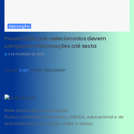
EDUCAÇÃO
Prouni 2026: pré-selecionados devem
comprovar informações até sexta
9 DE FEVEREIRO DE 2026
Please
login
to join discussion
Rede Aurora de Comunicação
Produz conteúdo informativo, utilitário, educacional e de
entretenimento; em áudio, vídeo e textos.