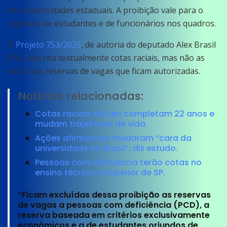
em universidades estaduais. A proibição vale para o
ingresso de estudantes e de funcionários nos quadros.
O
Projeto 753/2025
, de autoria do deputado Alex Brasil
(PL), não cita textualmente cotas raciais, mas não as
inclui nas reservas de vagas que ficam autorizadas.
Notícias relacionadas:
Cotas raciais da Uerj completam 22 anos e
mudam trajetórias de vida.
Ações afirmativas mudaram “cara da
universidade no Brasil”, diz estudo.
Pessoas com deficiência terão cotas no
ensino técnico e superior de SP.
“Ficam excluídas dessa proibição as reservas
de vagas a pessoas com deficiência (PCD), a
reserva baseada em critérios exclusivamente
econômicos e a de estudantes oriundos de