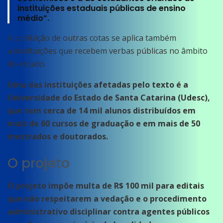
instituições estaduais públicas de ensino
médio”.
A proibição de outras cotas se aplica também
a instituições que recebem verbas públicas no âmbito
do estado.
Uma das instituições afetadas pelo texto é a
Universidade do Estado de Santa Catarina (Udesc),
que tem cerca de 14 mil alunos distribuídos em
mais de 60 cursos de graduação e em mais de 50
mestrados e doutorados.
O projeto
O projeto impõe multa de R$ 100 mil para editais
que não respeitarem a vedação e o procedimento
administrativo disciplinar contra agentes públicos