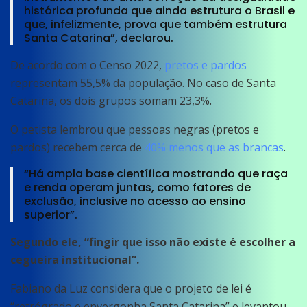
histórica profunda que ainda estrutura o Brasil e
que, infelizmente, prova que também estrutura
Santa Catarina”, declarou.
De acordo com o Censo 2022,
pretos e pardos
representam 55,5% da população. No caso de Santa
Catarina, os dois grupos somam 23,3%.
O petista lembrou que pessoas negras (pretos e
pardos) recebem cerca de
40% menos que as brancas
.
“Há ampla base científica mostrando que raça
e renda operam juntas, como fatores de
exclusão, inclusive no acesso ao ensino
superior”.
Segundo ele, “fingir que isso não existe é escolher a
cegueira institucional”.
Fabiano da Luz considera que o projeto de lei é
“retrógrado e envergonha Santa Catarina” e levantou