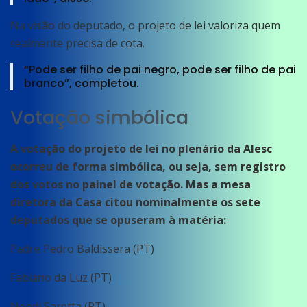
Na visão do deputado, o projeto de lei valoriza quem
realmente precisa de cota.
“Pode ser filho de pai negro, pode ser filho de pai
branco”, completou.
Votação simbólica
A votação do projeto de lei no plenário da Alesc
ocorreu de forma simbólica, ou seja, sem registro
dos votos no painel de votação. Mas a mesa
diretora da Casa citou nominalmente os sete
deputados que se opuseram à matéria:
Padre Pedro Baldissera (PT)
Fabiano da Luz (PT)
Neodi Saretta (PT)