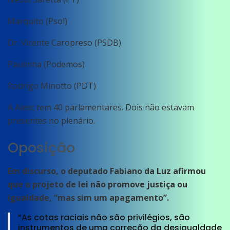
Marquito (Psol)
Dr. Vicente Caropreso (PSDB)
Paulinha (Podemos)
Rodrigo Minotto (PDT)
A Alesc tem 40 parlamentares. Dois não estavam
presentes no plenário.
Oposição
Em discurso, o deputado Fabiano da Luz afirmou
que o projeto de lei não promove justiça ou
igualdade, “mas sim um apagamento”.
“As cotas raciais não são privilégios, são
instrumentos de uma correção da desigualdade