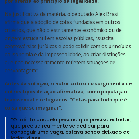
por ofensa ao princípio da legalidade.
Na justificativa da matéria, o deputado Alex Brasil
afirma que a adoção de cotas fundadas em outros
critérios, que não o estritamente econômico ou de
origem estudantil em escolas públicas, “suscita
controvérsias jurídicas e pode colidir com os princípios
da isonomia e da impessoalidade, ao criar distinções
que não necessariamente refletem situações de
desvantagem”.
Antes da votação, o autor criticou o surgimento de
outros tipos de ação afirmativa, como população
transsexual e refugiados. “Cotas para tudo que é
coisa que se imaginar”
.
“O mérito daquela pessoa que precisa estudar,
que precisa realmente se dedicar para
conseguir uma vaga, estava sendo deixado de
lado”, disse.