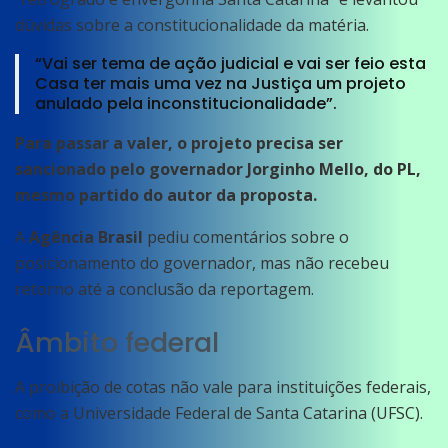
dúvidas sobre a constitucionalidade da matéria.
“Vai ser tema de ação judicial e vai ser feio esta
Casa ter mais uma vez na Justiça um projeto
anulado pela inconstitucionalidade”.
Para passar a valer, o projeto precisa ser
sancionado pelo governador Jorginho Mello, do PL,
mesmo partido do autor da proposta.
A
Agência Brasil
pediu comentários sobre o
posicionamento do governador, mas não recebeu
retorno até a conclusão da reportagem.
Âmbito federal
A proibição de cotas não vale para instituições federais,
como a Universidade Federal de Santa Catarina (UFSC).