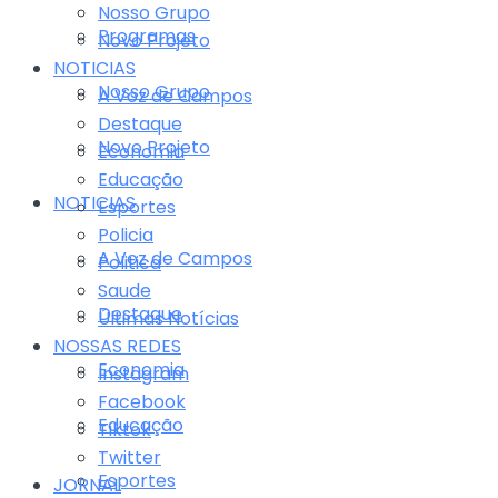
Nosso Grupo
Programas
Novo Projeto
NOTICIAS
Nosso Grupo
A Voz de Campos
Destaque
Novo Projeto
Economia
Educação
NOTICIAS
Esportes
Policia
A Voz de Campos
Politica
Saude
Destaque
Últimas Notícias
NOSSAS REDES
Economia
Instagram
Facebook
Educação
Tiktok
Twitter
Esportes
JORNAL