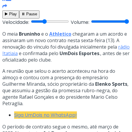
▶️ Play
⏸️ Pause
Velocidade:
Volume:
O meia
Bruninho
e o
Athletico
chegaram a um acordo e
assinaram um novo contrato nesta sexta-feira (13). A
renovação do vínculo foi divulgada inicialmente pela
rádio
Itatiaia
e confirmada pelo
UmDois Esportes
., antes de ser
oficializado pelo clube.
A reunião que selou o acerto aconteceu na hora do
almoço e contou com a presença do empresário
Guilherme Miranda, sócio proprietário da
Elenko Sports
,
que assumiu a gestão da promessa rubro-negra, do
agente Rafael Gonçales e do presidente Mario Celso
Petraglia.
Siga UmDois no WhatsApp!
O período de contrato segue o mesmo, até março de