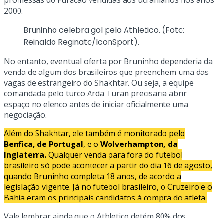
promessas do Furacão vendidas aos ucranianos nos anos
2000.
Bruninho celebra gol pelo Athletico. (Foto:
Reinaldo Reginato/IconSport).
No entanto, eventual oferta por Bruninho dependeria da
venda de algum dos brasileiros que preenchem uma das
vagas de estrangeiro do Shakhtar. Ou seja, a equipe
comandada pelo turco Arda Turan precisaria abrir
espaço no elenco antes de iniciar oficialmente uma
negociação.
Além do Shakhtar, ele também é monitorado pelo
Benfica, de Portugal
, e o
Wolverhampton, da
Inglaterra.
Qualquer venda para fora do futebol
brasileiro só pode acontecer a partir do dia 16 de agosto,
quando Bruninho completa 18 anos, de acordo a
legislação vigente. Já no futebol brasileiro, o Cruzeiro e o
Bahia eram os principais candidatos à compra do atleta.
Vale lembrar ainda que o Athletico detém 80% dos