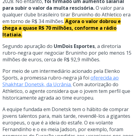
2028. No entanto,
foi firmado um aumento salarial
para subir o valor da multa rescisória.
O valor para
qualquer clube brasileiro tirar Bruninho do Athletico era
em torno de R$ 34 milhões.
Agora o valor dobrou e
chega a quase R$ 70 milhões, conforme a rádio
Itatiaia.
Segundo apuração do
UmDois Esportes
, a diretoria
rubro-negra quer negociar Bruninho por pelo menos 15
milhões de euros, cerca de R$ 92,9 milhões.
Por meio de um intermediário acionado pela Elenko
Sports, a promessa rubro-negra já foi
oferecida ao
Shakhtar Donetsk, da Ucrânia.
Com autorização do
Athletico, o agente considera que o jovem tem perfil que
historicamente agrada ao time europeu.
A equipe fundada em Donetsk tem o hábito de comprar
jovens talentos para, mais tarde, revendê-los a gigantes
europeus, o que é a ideia do estafe. O ex-volante
Fernandinho e o ex-meia Jadson, por exemplo, foram