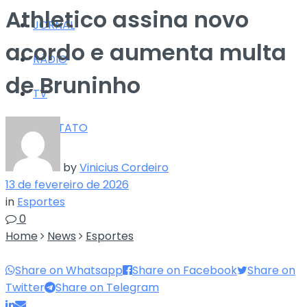
Athletico assina novo
JORNAL
acordo e aumenta multa
RÁDIO
de Bruninho
TV
CONTATO
by
Vinicius Cordeiro
13 de fevereiro de 2026
in
Esportes
0
Home
News
Esportes
Share on Whatsapp
Share on Facebook
Share on
Twitter
Share on Telegram