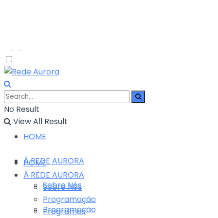
No Result
View All Result
HOME
Á REDE AURORA
HOME
Á REDE AURORA
Sobre Nós
Sobre Nós
Programação
Programação
Programas