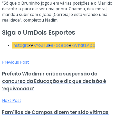
“Só que o Bruninho jogou em várias posições e o Marildo
descobriu para ele ser uma ponta. Chamou, deu moral,
mandou subir com o João [Correia] e está virando uma
realidade”, completou Nadim.
Siga o UmDois Esportes
Instagram
X
YouTube
Facebook
WhatsApp
Previous Post
Prefeito Wladimir critica suspensão do
concurso da Educação e diz que decisão é
‘equivocada’
Next Post
Famílias de Campos dizem ter sido vítimas