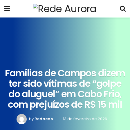
Famílias de Campos dizem
ter sido vítimas de “golpe
do aluguel” em Cabo Frio,
com prejuízos de R$ 15 mil
by
Redacao
13 de fevereiro de 2026