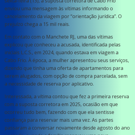
sexta-feira (13), a suposta corretora de Cabo Frio
enviou uma mensagem às vítimas informando o
cancelamento da viagem por “orientação jurídica”. O
prejuízo chega a 15 mil reais.
Em contato com o Manchete RJ, uma das vítimas
explicou que conheceu a acusada, identificada pelas
iniciais L.C.S., em 2024, quando estava em viagem a
Cabo Frio. À época, a mulher apresentou seus serviços,
dizendo que tinha uma oferta de apartamentos para
serem alugados, com opção de compra parcelada, sem
a necessidade de reserva por aplicativo.
Interessada, a vítima contou que fez a primeira reserva
com a suposta corretora em 2025, ocasião em que
ocorreu tudo bem, fazendo com que ela sentisse
confiança para reservar mais uma vez. As partes
passaram a conversar novamente desde agosto do ano