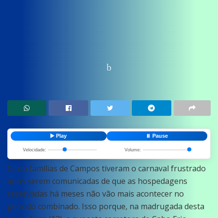
Home
News
Destaque
▶️ Play
⏸️ Pause
Velocidade:
Volume:
Cinco famílias de Campos tiveram o carnaval frustrado
após serem comunicadas de que as hospedagens
reservadas há meses não vão mais acontecer no
período combinado. Isso porque, na madrugada desta