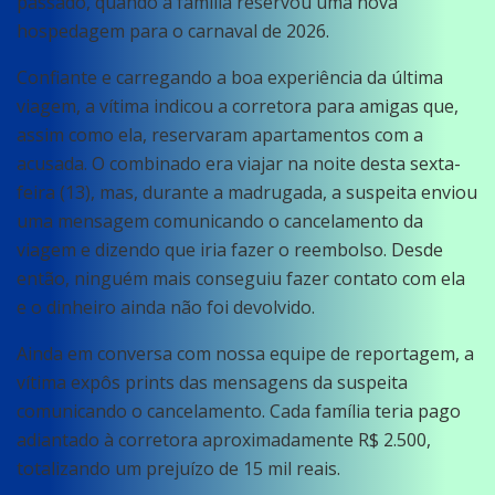
passado, quando a família reservou uma nova
hospedagem para o carnaval de 2026.
Confiante e carregando a boa experiência da última
viagem, a vítima indicou a corretora para amigas que,
assim como ela, reservaram apartamentos com a
acusada. O combinado era viajar na noite desta sexta-
feira (13), mas, durante a madrugada, a suspeita enviou
uma mensagem comunicando o cancelamento da
viagem e dizendo que iria fazer o reembolso. Desde
então, ninguém mais conseguiu fazer contato com ela
e o dinheiro ainda não foi devolvido.
Ainda em conversa com nossa equipe de reportagem, a
vítima expôs prints das mensagens da suspeita
comunicando o cancelamento. Cada família teria pago
adiantado à corretora aproximadamente R$ 2.500,
totalizando um prejuízo de 15 mil reais.