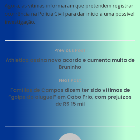
Agora, as vítimas informaram que pretendem registrar
ocorrência na Polícia Civil para dar início a uma possível
investigação.
Previous Post
Athletico assina novo acordo e aumenta multa de
Bruninho
Next Post
Famílias de Campos dizem ter sido vítimas de
“golpe do aluguel” em Cabo Frio, com prejuízos
de R$ 15 mil