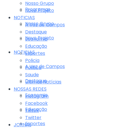
Nosso Grupo
Programas
Novo Projeto
NOTICIAS
Nosso Grupo
A Voz de Campos
Destaque
Novo Projeto
Economia
Educação
NOTICIAS
Esportes
Policia
A Voz de Campos
Politica
Saude
Destaque
Últimas Notícias
NOSSAS REDES
Economia
Instagram
Facebook
Educação
Tiktok
Twitter
Esportes
JORNAL