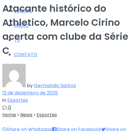
Atacante histórico do
JORNAL
Athletico, Marcelo Cirino
RÁDIO
acerta com clube da Série
TV
C
CONTATO
by
Germando Santos
13 de dezembro de 2025
in
Esportes
0
Home
News
Esportes
Share on Whatsapp
Share on Facebook
Share on