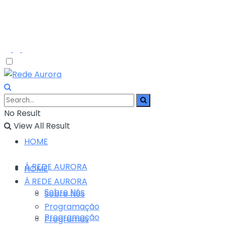
No Result
View All Result
HOME
Á REDE AURORA
HOME
Á REDE AURORA
Sobre Nós
Sobre Nós
Programação
Programação
Programas