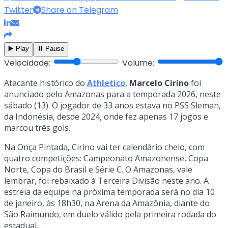
Twitter
Share on Telegram
▶️ Play
⏸️ Pause
Velocidade:
Volume:
Atacante histórico do
Athletico
,
Marcelo Cirino
foi
anunciado pelo Amazonas para a temporada 2026, neste
sábado (13). O jogador de 33 anos estava no PSS Sleman,
da Indonésia, desde 2024, onde fez apenas 17 jogos e
marcou três gols.
Na Onça Pintada, Cirino vai ter calendário cheio, com
quatro competições: Campeonato Amazonense, Copa
Norte, Copa do Brasil e Série C. O Amazonas, vale
lembrar, foi rebaixado à Terceira Divisão neste ano. A
estreia da equipe na próxima temporada será no dia 10
de janeiro, às 18h30, na Arena da Amazônia, diante do
São Raimundo, em duelo válido pela primeira rodada do
estadual.