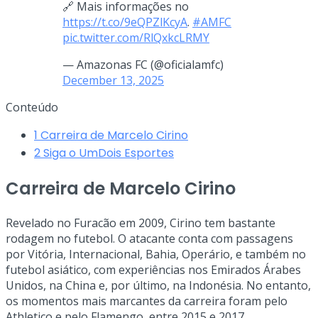
🔗 Mais informações no
https://t.co/9eQPZlKcyA
.
#AMFC
pic.twitter.com/RlQxkcLRMY
— Amazonas FC (@oficialamfc)
December 13, 2025
Conteúdo
1
Carreira de Marcelo Cirino
2
Siga o UmDois Esportes
Carreira de Marcelo Cirino
Revelado no Furacão em 2009, Cirino tem bastante
rodagem no futebol. O atacante conta com passagens
por Vitória, Internacional, Bahia, Operário, e também no
futebol asiático, com experiências nos Emirados Árabes
Unidos, na China e, por último, na Indonésia. No entanto,
os momentos mais marcantes da carreira foram pelo
Athletico e pelo Flamengo, entre 2015 e 2017.