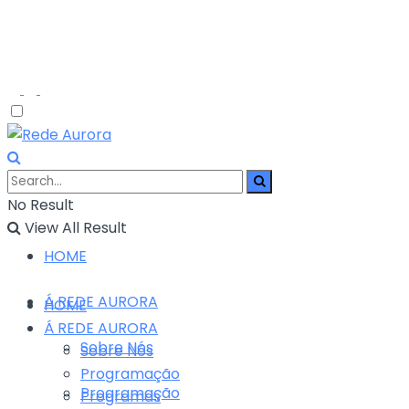
No Result
View All Result
HOME
Á REDE AURORA
HOME
Á REDE AURORA
Sobre Nós
Sobre Nós
Programação
Programação
Programas