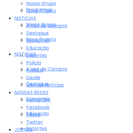
Nosso Grupo
Programas
Novo Projeto
NOTICIAS
Nosso Grupo
A Voz de Campos
Destaque
Novo Projeto
Economia
Educação
NOTICIAS
Esportes
Policia
A Voz de Campos
Politica
Saude
Destaque
Últimas Notícias
NOSSAS REDES
Economia
Instagram
Facebook
Educação
Tiktok
Twitter
Esportes
JORNAL