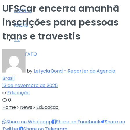
UFSCar encerra amanhã
JORNAL
inscrições para pessoas
RÁDIO
trans e travestis
TV
CONTATO
by
Letycia Bond - Reporter da Agencia
Brasil
13 de novembro de 2025
in
Educação
0
Home
News
Educação
Share on Whatsapp
Share on Facebook
Share on
Twitter
Share on Telegram