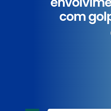
envolvime
com gol
Home
News
Destaque