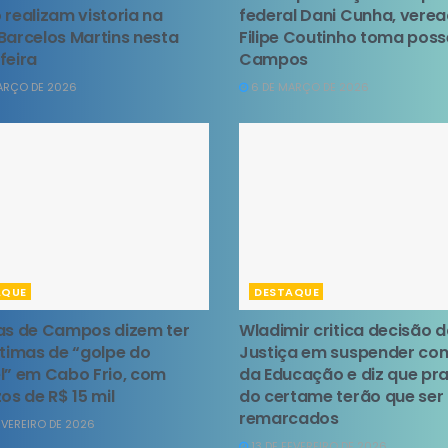
 realizam vistoria na
federal Dani Cunha, vere
Barcelos Martins nesta
Filipe Coutinho toma pos
feira
Campos
ARÇO DE 2026
6 DE MARÇO DE 2026
AQUE
DESTAQUE
as de Campos dizem ter
Wladimir critica decisão 
ítimas de “golpe do
Justiça em suspender co
l” em Cabo Frio, com
da Educação e diz que pr
os de R$ 15 mil
do certame terão que ser
remarcados
EVEREIRO DE 2026
13 DE FEVEREIRO DE 2026