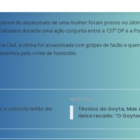
iparem do assassinato de uma mulher foram presos no últi
alizados durante uma ação conjunta entre a 137ª DP e a Polí
ia Civil, a vítima foi assassinada com golpes de facão e que
ventiva pelo crime de homicídio.
Next Post
 e cancela leilão da
Técnico do Goyta, Max A
deixa recado: “O Goyta