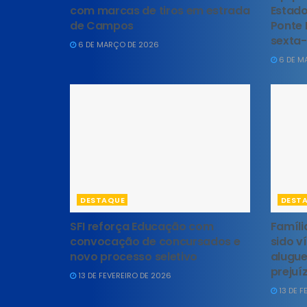
com marcas de tiros em estrada
Estado
de Campos
Ponte 
sexta-
6 DE MARÇO DE 2026
6 DE M
DESTAQUE
DEST
SFI reforça Educação com
Famíli
convocação de concursados e
sido v
novo processo seletivo
alugue
prejuíz
13 DE FEVEREIRO DE 2026
13 DE F