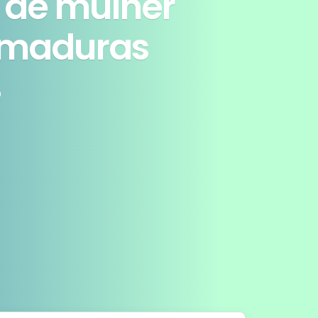
 de mulher
imaduras
0