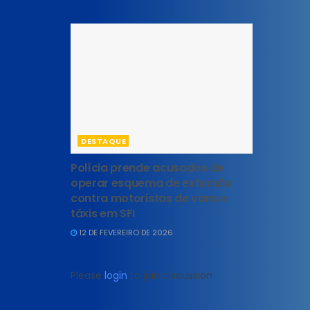
DESTAQUE
Polícia prende acusados de
operar esquema de extorsão
contra motoristas de vans e
táxis em SFI
12 DE FEVEREIRO DE 2026
Please
login
to join discussion