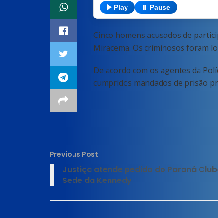
▶️ Play
⏸️ Pause
Cinco homens acusados de partic
Miracema. Os criminosos foram loc
De acordo com os agentes da Políc
cumpridos mandados de prisão pre
Previous Post
Justiça atende pedido do Paraná Clube
Sede da Kennedy