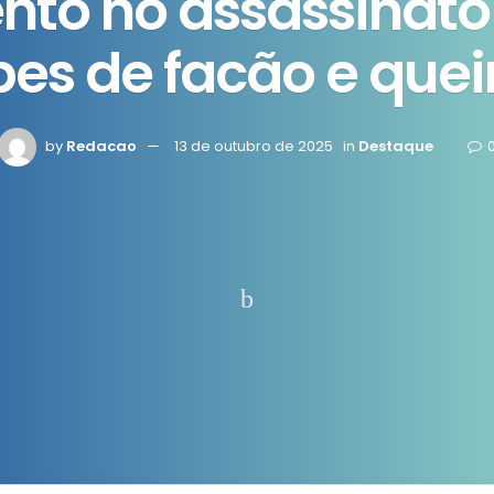
nto no assassinato
pes de facão e que
by
Redacao
13 de outubro de 2025
in
Destaque