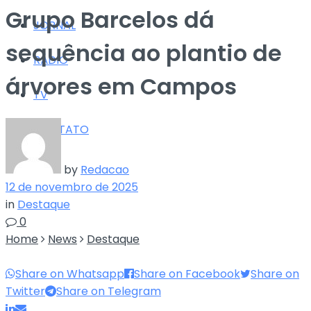
Grupo Barcelos dá
JORNAL
sequência ao plantio de
RÁDIO
árvores em Campos
TV
CONTATO
by
Redacao
12 de novembro de 2025
in
Destaque
0
Home
News
Destaque
Share on Whatsapp
Share on Facebook
Share on
Twitter
Share on Telegram