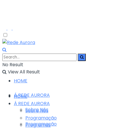
No Result
View All Result
HOME
Á REDE AURORA
HOME
Á REDE AURORA
Sobre Nós
Sobre Nós
Programação
Programação
Programas