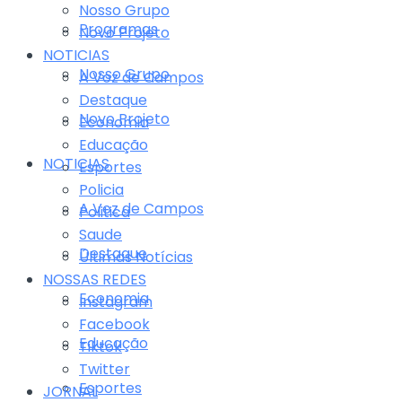
Nosso Grupo
Programas
Novo Projeto
NOTICIAS
Nosso Grupo
A Voz de Campos
Destaque
Novo Projeto
Economia
Educação
NOTICIAS
Esportes
Policia
A Voz de Campos
Politica
Saude
Destaque
Últimas Notícias
NOSSAS REDES
Economia
Instagram
Facebook
Educação
Tiktok
Twitter
Esportes
JORNAL