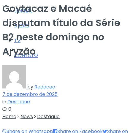
Goytacaz e Macaé
JORNAL
disputam título da Série
RÁDIO
B2 neste domingo no
TV
Aryzão
CONTATO
by
Redacao
7 de dezembro de 2025
in
Destaque
0
Home
News
Destaque
Share on Whatsapp
Share on Facebook
Share on