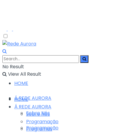
No Result
View All Result
HOME
Á REDE AURORA
HOME
Á REDE AURORA
Sobre Nós
Sobre Nós
Programação
Programação
Programas