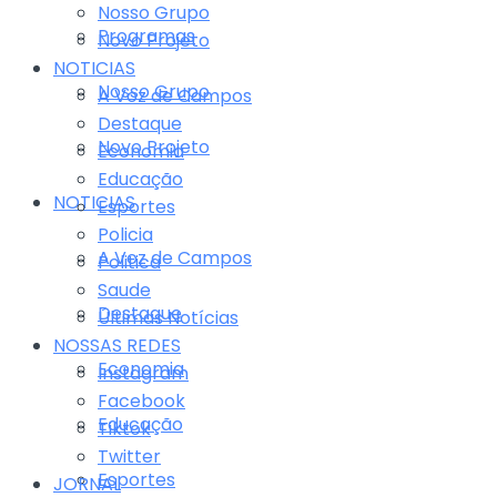
Nosso Grupo
Programas
Novo Projeto
NOTICIAS
Nosso Grupo
A Voz de Campos
Destaque
Novo Projeto
Economia
Educação
NOTICIAS
Esportes
Policia
A Voz de Campos
Politica
Saude
Destaque
Últimas Notícias
NOSSAS REDES
Economia
Instagram
Facebook
Educação
Tiktok
Twitter
Esportes
JORNAL