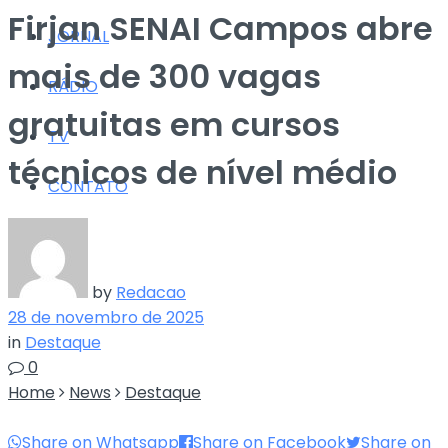
Firjan SENAI Campos abre
JORNAL
mais de 300 vagas
RÁDIO
gratuitas em cursos
TV
técnicos de nível médio
CONTATO
by
Redacao
28 de novembro de 2025
in
Destaque
0
Home
News
Destaque
Share on Whatsapp
Share on Facebook
Share on