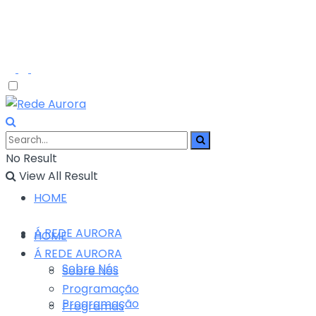
No Result
View All Result
HOME
Á REDE AURORA
HOME
Á REDE AURORA
Sobre Nós
Sobre Nós
Programação
Programação
Programas