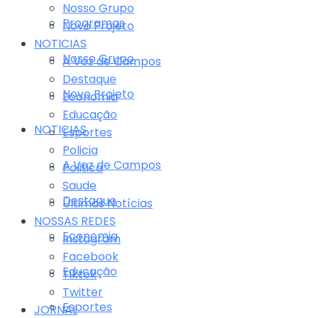
Nosso Grupo
Programas
Novo Projeto
NOTICIAS
Nosso Grupo
A Voz de Campos
Destaque
Novo Projeto
Economia
Educação
NOTICIAS
Esportes
Policia
A Voz de Campos
Politica
Saude
Destaque
Últimas Notícias
NOSSAS REDES
Economia
Instagram
Facebook
Educação
Tiktok
Twitter
Esportes
JORNAL