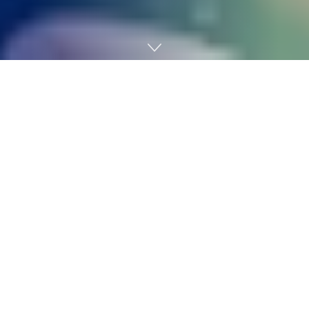
Home
News
Destaque
Play
Pause
Velocidade:
Volume:
A Assembleia Legislativa do Estado do Rio de Janeiro
(Alerj) aprovou, com publicação no Diário Oficial desta
sexta-feira (6), a criação da Comissão Parlamentar de
Inquérito (CPI) do Gás, que vai investigar o serviço de
distribuição de gás canalizado no estado. A iniciativa é
do presidente da Comissão de Minas e Energia da Casa,
deputado Thiago Rangel (Avante).