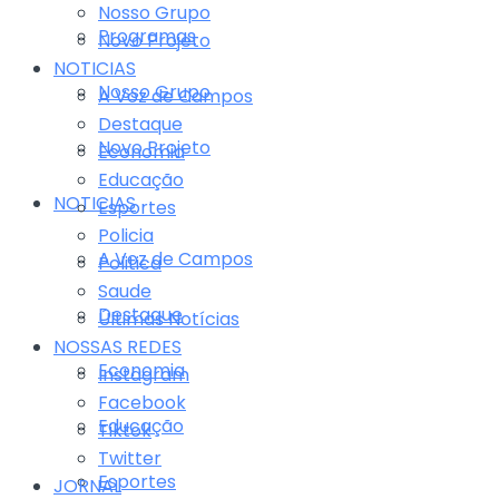
Nosso Grupo
Programas
Novo Projeto
NOTICIAS
Nosso Grupo
A Voz de Campos
Destaque
Novo Projeto
Economia
Educação
NOTICIAS
Esportes
Policia
A Voz de Campos
Politica
Saude
Destaque
Últimas Notícias
NOSSAS REDES
Economia
Instagram
Facebook
Educação
Tiktok
Twitter
Esportes
JORNAL