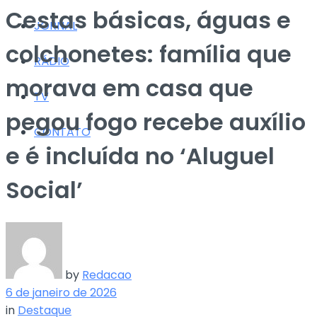
Cestas básicas, águas e
JORNAL
colchonetes: família que
RÁDIO
morava em casa que
TV
pegou fogo recebe auxílio
CONTATO
e é incluída no ‘Aluguel
Social’
by
Redacao
6 de janeiro de 2026
in
Destaque