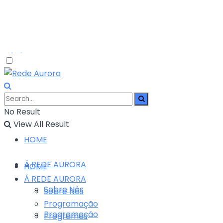
No Result
View All Result
HOME
Á REDE AURORA
HOME
Á REDE AURORA
Sobre Nós
Sobre Nós
Programação
Programação
Programas