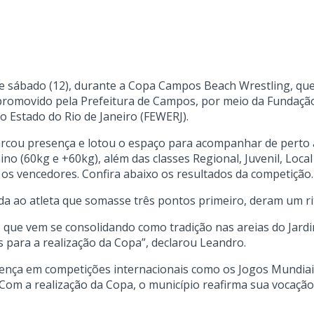
te sábado (12), durante a Copa Campos Beach Wrestling, que
oi promovido pela Prefeitura de Campos, por meio da Fundaç
o Estado do Rio de Janeiro (FEWERJ).
marcou presença e lotou o espaço para acompanhar de perto 
no (60kg e +60kg), além das classes Regional, Juvenil, Local
os vencedores. Confira abaixo os resultados da competição.
tida ao atleta que somasse três pontos primeiro, deram um r
que vem se consolidando como tradição nas areias do Jardi
 para a realização da Copa”, declarou Leandro.
ença em competições internacionais como os Jogos Mundiais
. Com a realização da Copa, o município reafirma sua vocaç