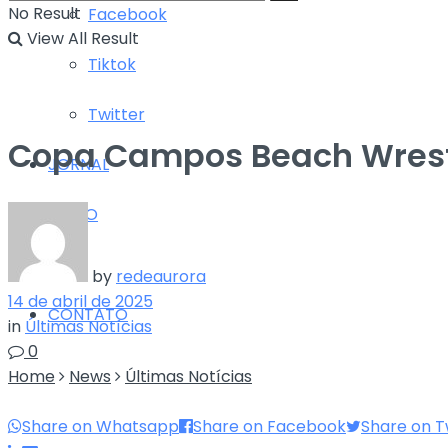
No Result
Facebook
View All Result
Tiktok
Twitter
Copa Campos Beach Wrestl
JORNAL
RÁDIO
TV
by
redeaurora
14 de abril de 2025
CONTATO
in
Últimas Notícias
0
Home
News
Últimas Notícias
Share on Whatsapp
Share on Facebook
Share on T