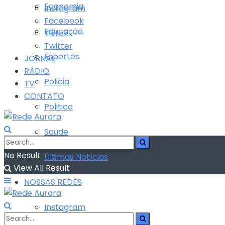
Economia
Instagram
Facebook
Educação
Tiktok
Twitter
Esportes
JORNAL
RÁDIO
Policia
TV
CONTATO
Politica
Saude
No Result
Últimas Notícias
View All Result
NOSSAS REDES
Instagram