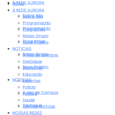
Á REDE AURORA
HOME
Á REDE AURORA
Sobre Nós
Sobre Nós
Programação
Programação
Programas
Nosso Grupo
Programas
Novo Projeto
NOTICIAS
Nosso Grupo
A Voz de Campos
Destaque
Novo Projeto
Economia
Educação
NOTICIAS
Esportes
Policia
A Voz de Campos
Politica
Saude
Destaque
Últimas Notícias
NOSSAS REDES