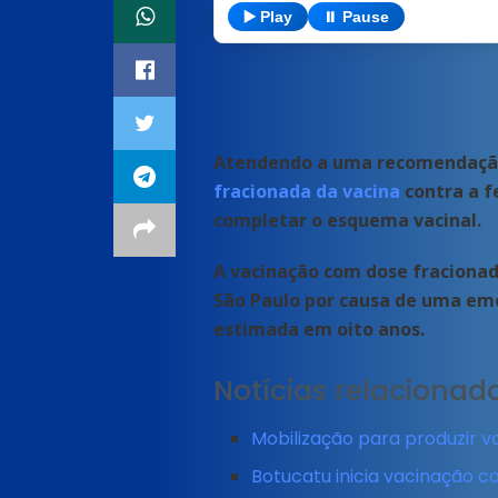
▶️ Play
⏸️ Pause
Atendendo a uma recomendação 
fracionada da vacina
contra a f
completar o esquema vacinal.
A vacinação com dose fracionad
São Paulo por causa de uma eme
estimada em oito anos.
Notícias relacionad
Mobilização para produzir v
Botucatu inicia vacinação 