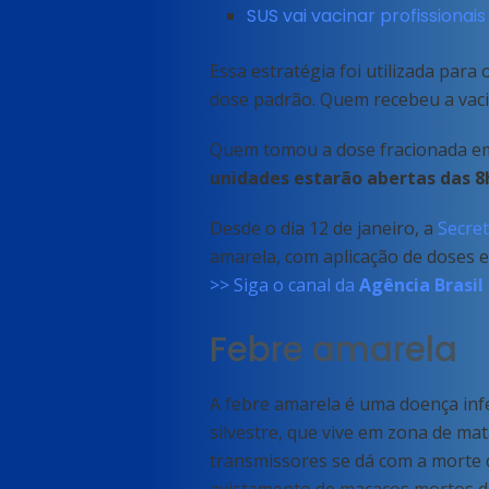
SUS vai vacinar profissiona
Essa estratégia foi utilizada para 
dose padrão. Quem recebeu a vacin
Quem tomou a dose fracionada em
unidades estarão abertas das 8
Desde o dia 12 de janeiro, a
Secret
amarela, com aplicação de doses e
>> Siga o canal da
Agência Brasil
Febre amarela
A febre amarela é uma doença infe
silvestre, que vive em zona de ma
transmissores se dá com a morte 