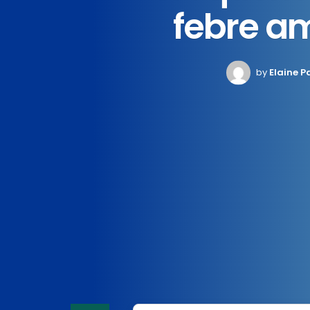
febre a
by
Elaine P
Home
News
Saude