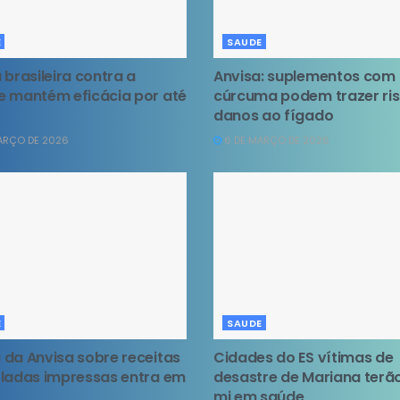
E
SAUDE
 brasileira contra a
Anvisa: suplementos com
 mantém eficácia por até
cúrcuma podem trazer ri
danos ao fígado
ARÇO DE 2026
6 DE MARÇO DE 2026
E
SAUDE
da Anvisa sobre receitas
Cidades do ES vítimas de
ladas impressas entra em
desastre de Mariana terão
mi em saúde