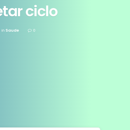
ar ciclo
in
Saude
0