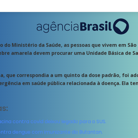
do Ministério da Saúde, as pessoas que vivem em São 
ebre amarela devem procurar uma Unidade Básica de Sa
a, que correspondia a um quinto da dose padrão, foi a
rgência em saúde pública relacionada à doença. Ela tem
as:
acina contra covid deixou legado para o SUS.
contra dengue com imunizante do Butantan.