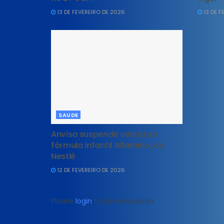
13 DE FEVEREIRO DE 2026
13 DE F
SAUDE
Anvisa suspende venda de
fórmula infantil Alfamino, da
Nestlé
12 DE FEVEREIRO DE 2026
Please
login
to join discussion