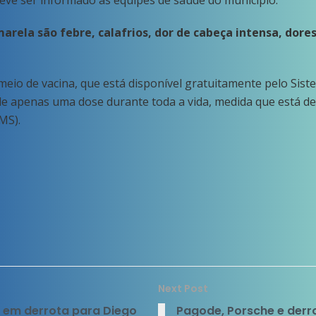
ve ser informado às equipes de saúde do município.
marela são febre, calafrios, dor de cabeça intensa, dore
eio de vacina, que está disponível gratuitamente pelo Siste
 de apenas uma dose durante toda a vida, medida que está 
MS).
Next Post
o em derrota para Diego
Pagode, Porsche e derr