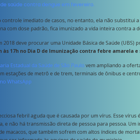
is de saúde contra dengue em fevereiro.
o controle imediato de casos, no entanto, ela não substitui a 
a com dose padrão, fica imunizado a vida inteira contra a
 2018 deve procurar uma Unidade Básica de Saúde (UBS) pr
h às 17h no Dia D de Imunização contra febre amarela e
aria Estadual da Saúde de São Paulo
vem ampliando a oferta
m estações de metrô e de trem, terminais de ônibus e centr
no WhatsApp
cciosa febril aguda que é causada por um vírus. Esse vírus 
ta, e não há transmissão direta de pessoa para pessoa. Um
de macacos, que também sofrem com altos índices de mortal