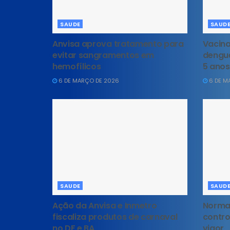
SAUDE
SAUD
Anvisa aprova tratamento para
Vacina
evitar sangramentos em
dengue
hemofílicos
5 anos
6 DE MARÇO DE 2026
6 DE M
SAUDE
SAUD
Ação da Anvisa e Inmetro
Norma 
fiscaliza produtos de carnaval
contro
no DF e BA
vigor