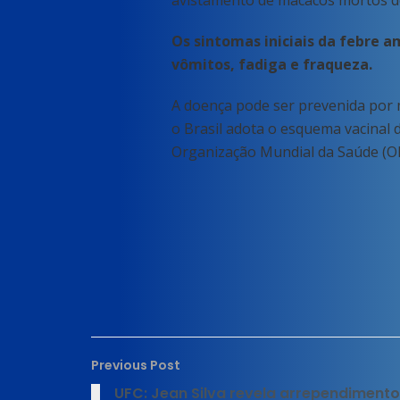
avistamento de macacos mortos de
Os sintomas iniciais da febre a
vômitos, fadiga e fraqueza.
A doença pode ser prevenida por m
o Brasil adota o esquema vacinal
Organização Mundial da Saúde (O
Previous Post
UFC: Jean Silva revela arrependiment