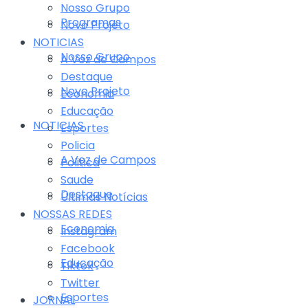
Nosso Grupo
Programas
Novo Projeto
NOTICIAS
Nosso Grupo
A Voz de Campos
Destaque
Novo Projeto
Economia
Educação
NOTICIAS
Esportes
Policia
A Voz de Campos
Politica
Saude
Destaque
Últimas Notícias
NOSSAS REDES
Economia
Instagram
Facebook
Educação
Tiktok
Twitter
Esportes
JORNAL