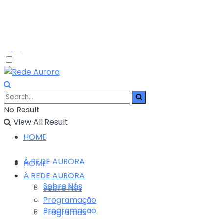
No Result
View All Result
HOME
Á REDE AURORA
HOME
Á REDE AURORA
Sobre Nós
Sobre Nós
Programação
Programação
Programas