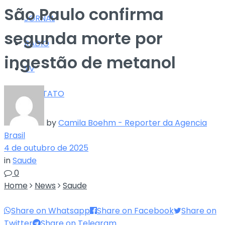
São Paulo confirma
JORNAL
segunda morte por
RÁDIO
ingestão de metanol
TV
CONTATO
by
Camila Boehm - Reporter da Agencia
Brasil
4 de outubro de 2025
in
Saude
0
Home
News
Saude
Share on Whatsapp
Share on Facebook
Share on
Twitter
Share on Telegram