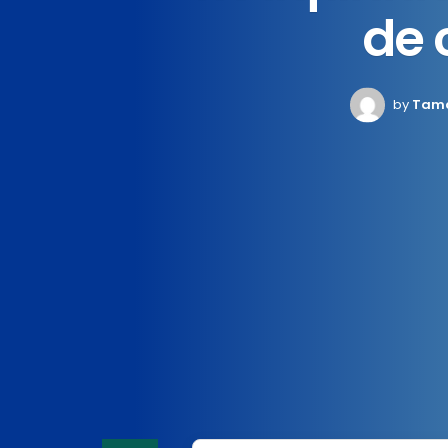
de 
by
Tamar
Home
News
Saude