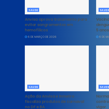
SAUDE
SAUD
Anvisa aprova tratamento para
Vacina
evitar sangramentos em
dengue
hemofílicos
5 anos
6 DE MARÇO DE 2026
6 DE M
SAUDE
SAUD
Ação da Anvisa e Inmetro
Norma 
fiscaliza produtos de carnaval
contro
no DF e BA
vigor