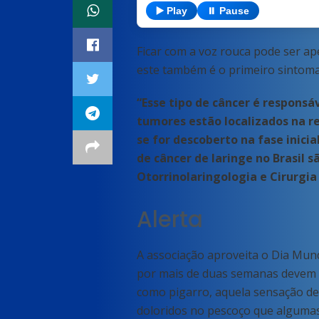
▶️ Play
⏸️ Pause
Ficar com a voz rouca pode ser a
este também é o primeiro sintoma
“Esse tipo de câncer é responsá
tumores estão localizados na re
se for descoberto na fase inici
de câncer de laringe no Brasil 
Otorrinolaringologia e Cirurgia 
Alerta
A associação aproveita o Dia Mund
por mais de duas semanas devem 
como pigarro, aquela sensação de
doloridos no pescoço que algumas