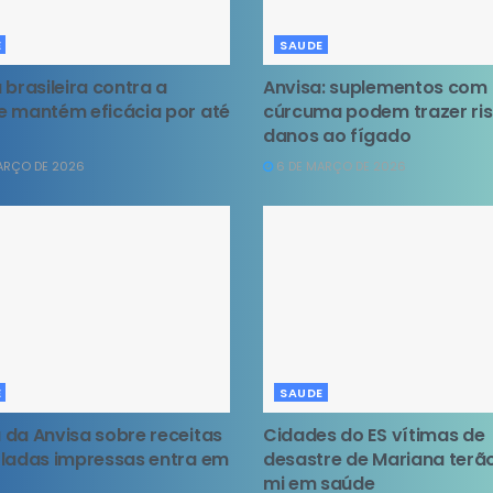
E
SAUDE
 brasileira contra a
Anvisa: suplementos com
 mantém eficácia por até
cúrcuma podem trazer ri
danos ao fígado
ARÇO DE 2026
6 DE MARÇO DE 2026
E
SAUDE
da Anvisa sobre receitas
Cidades do ES vítimas de
ladas impressas entra em
desastre de Mariana terão
mi em saúde