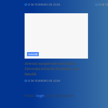
13 DE FEVEREIRO DE 2026
13 DE F
SAUDE
Anvisa suspende venda de
fórmula infantil Alfamino, da
Nestlé
12 DE FEVEREIRO DE 2026
Please
login
to join discussion