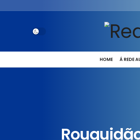
HOME
Á REDE 
Rouquidão 