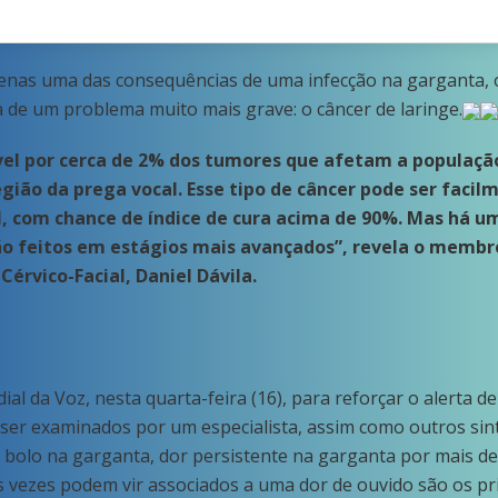
penas uma das consequências de uma infecção na garganta, o
 de um problema muito mais grave: o câncer de laringe.
vel por cerca de 2% dos tumores que afetam a população 
gião da prega vocal. Esse tipo de câncer pode ser facil
al, com chance de índice de cura acima de 90%. Mas há 
são feitos em estágios mais avançados”, revela o membro
Cérvico-Facial, Daniel Dávila.
ial da Voz, nesta quarta-feira (16), para reforçar o alerta
ser examinados por um especialista, assim como outros si
 bolo na garganta, dor persistente na garganta por mais d
 vezes podem vir associados a uma dor de ouvido são os pri