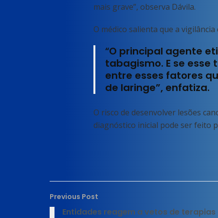
mais grave”, observa Dávila.
O médico salienta que a vigilânci
“
O principal agente et
tabagismo. E se esse 
entre esses fatores q
de laringe”, enfatiza.
O risco de desenvolver lesões ca
diagnóstico inicial pode ser feit
Previous Post
Entidades reagem a vetos de terapias