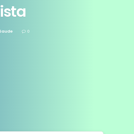
ista
Saude
0